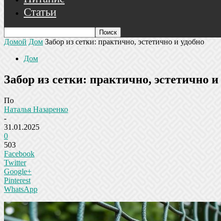
Статьи
Домой
Дом
Забор из сетки: практично, эстетично и удобно
Дом
Забор из сетки: практично, эстетично и
По
Наталья Назаренко
-
31.01.2025
0
503
Facebook
Twitter
Google+
Pinterest
WhatsApp