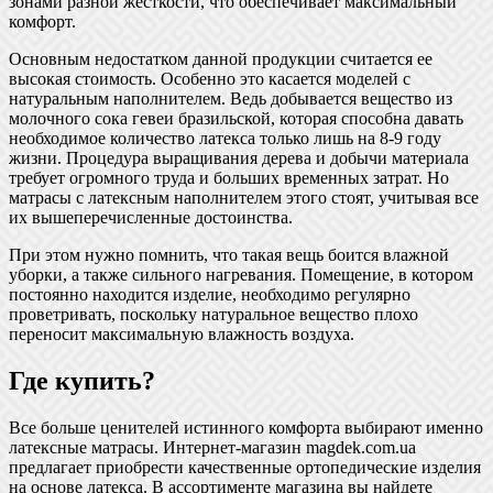
зонами разной жесткости, что обеспечивает максимальный
комфорт.
Основным недостатком данной продукции считается ее
высокая стоимость. Особенно это касается моделей с
натуральным наполнителем. Ведь добывается вещество из
молочного сока гевеи бразильской, которая способна давать
необходимое количество латекса только лишь на 8-9 году
жизни. Процедура выращивания дерева и добычи материала
требует огромного труда и больших временных затрат. Но
матрасы с латексным наполнителем этого стоят, учитывая все
их вышеперечисленные достоинства.
При этом нужно помнить, что такая вещь боится влажной
уборки, а также сильного нагревания. Помещение, в котором
постоянно находится изделие, необходимо регулярно
проветривать, поскольку натуральное вещество плохо
переносит максимальную влажность воздуха.
Где купить?
Все больше ценителей истинного комфорта выбирают именно
латексные матрасы. Интернет-магазин magdek.com.ua
предлагает приобрести качественные ортопедические изделия
на основе латекса. В ассортименте магазина вы найдете