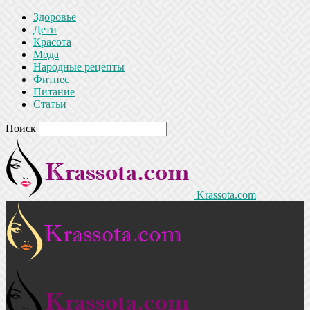
Здоровье
Дети
Красота
Мода
Народные рецепты
Фитнес
Питание
Статьи
Поиск
Krassota.com