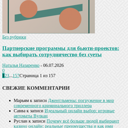
Без рубрики
Партнерские программы для бьюти-проектов:
как выбирать сотрудничество без суеты
Наталья Назаренко
-
06.07.2026
0
1
2
3
...
157
Страница 1 из 157
СВЕЖИЕ КОММЕНТАРИИ
Марьям
к записи
Джентльмены: погружение в мир
современного криминального триллера
Савва
к записи
Идеальный онлайн выбор: игровые
автоматы Вулкан
Руслан
к записи
Почему всё больше людей выбирают
казино онлайн: реальные преимущества и как ими