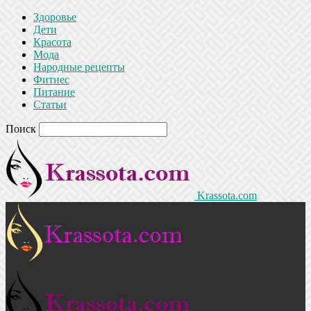
Здоровье
Дети
Красота
Мода
Народные рецепты
Фитнес
Питание
Статьи
Поиск
Krassota.com