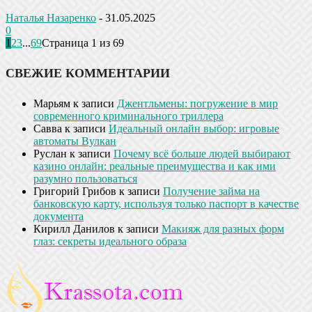
Наталья Назаренко
-
31.05.2025
0
1
2
3
...
69
Страница 1 из 69
СВЕЖИЕ КОММЕНТАРИИ
Марьям
к записи
Джентльмены: погружение в мир
современного криминального триллера
Савва
к записи
Идеальный онлайн выбор: игровые
автоматы Вулкан
Руслан
к записи
Почему всё больше людей выбирают
казино онлайн: реальные преимущества и как ими
разумно пользоваться
Григорий Грибов
к записи
Получение займа на
банковскую карту, используя только паспорт в качестве
документа
Кирилл Данилов
к записи
Макияж для разных форм
глаз: секреты идеального образа