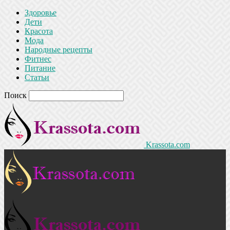
Здоровье
Дети
Красота
Мода
Народные рецепты
Фитнес
Питание
Статьи
Поиск
Krassota.com