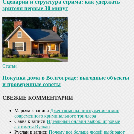
Сценарий и структура стрима: как удержать
зрителя первые 30 минут
Статьи
Покупка дома в Волгограде: выгодные объекты
и проверенные советы
СВЕЖИЕ КОММЕНТАРИИ
Марьям
к записи
Джентльмены: погружение в мир
современного криминального триллера
Савва
к записи
Идеальный онлайн выбор: игровые
автоматы Вулкан
Руслан
к записи
Почему всё больше людей выбирают