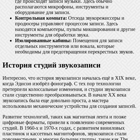
где происходят записи музыки. Здесь обычно
располагаются микрофоны, инструменты и
оборудование для записи.
Контрольная комната:
Отсюда звукорежиссеры и
продюсеры управляют процессом записи. Здесь
находятся компьютеры, пульты микширования и другие
инструменты для обработки звука.
Изолированные кабины:
Помещения для записи
отдельных инструментов или вокала, которые
необходимы для предотвращения перекрестных звуков.
История студий звукозаписи
Интересно, что история звукозаписи началась ещё в XIX веке,
когда Эдисон изобрёл фонограф. С тех пор технологии
претерпели колоссальные изменения, и студии звукозаписи
стали существенно преобразовываться. В начале XX века
звукозапись была еще довольно проста, а мастера
использовали механические устройства для создания записей.
Развитие технологий, таких как магнитная лента и позже
цифровые форматы, привели к появлению современных
студий. В 1960-х и 1970-х годах, с развитием виниловых
пластинок и кассетных магнитофонов, звукозаписи стали
повсеместными, и многие большие группы, такие как The