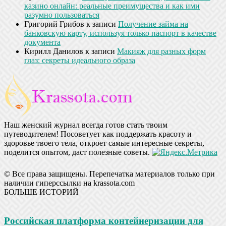
казино онлайн: реальные преимущества и как ими
разумно пользоваться
Григорий Грибов
к записи
Получение займа на
банковскую карту, используя только паспорт в качестве
документа
Кирилл Данилов
к записи
Макияж для разных форм
глаз: секреты идеального образа
Наш женский журнал всегда готов стать твоим
путеводителем! Посоветует как поддержать красоту и
здоровье твоего тела, откроет самые интересные секреты,
поделится опытом, даст полезные советы.
© Все права защищены. Перепечатка материалов только при
наличии гиперссылки на krassota.com
БОЛЬШЕ ИСТОРИЙ
Российская платформа контейнеризации для