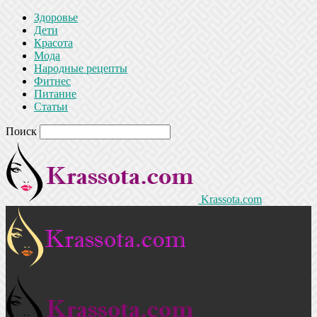
Здоровье
Дети
Красота
Мода
Народные рецепты
Фитнес
Питание
Статьи
Поиск
Krassota.com