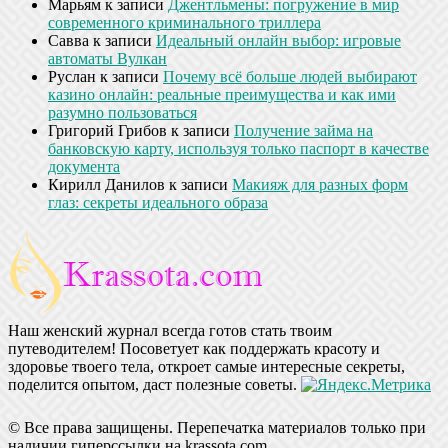
Марьям
к записи
Джентльмены: погружение в мир
современного криминального триллера
Савва
к записи
Идеальный онлайн выбор: игровые
автоматы Вулкан
Руслан
к записи
Почему всё больше людей выбирают
казино онлайн: реальные преимущества и как ими
разумно пользоваться
Григорий Грибов
к записи
Получение займа на
банковскую карту, используя только паспорт в качестве
документа
Кирилл Данилов
к записи
Макияж для разных форм
глаз: секреты идеального образа
Наш женский журнал всегда готов стать твоим
путеводителем! Посоветует как поддержать красоту и
здоровье твоего тела, откроет самые интересные секреты,
поделится опытом, даст полезные советы.
© Все права защищены. Перепечатка материалов только при
наличии гиперссылки на krassota.com