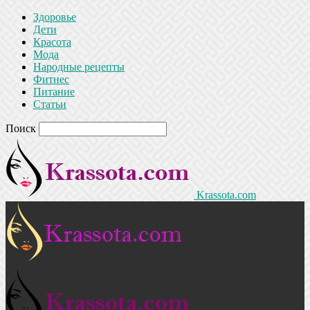
Здоровье
Дети
Красота
Мода
Народные рецепты
Фитнес
Питание
Статьи
Поиск
Krassota.com