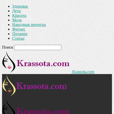
Здоровье
Дети
Красота
Мода
Народные рецепты
Фитнес
Питание
Статьи
Поиск
Krassota.com