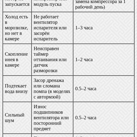
замена компрессора за 1
запускается
модуль пуска
рабочий день)
Холод есть
Не работает
в
вентилятор
морозилке,
испарителя или
1–3 часа
но нет в
засорён
камере
испаритель
Неисправен
Скопление
таймер
инея в
оттаивания или
1–2 часа
камере
датчик
разморозки
Засор дренажа
Подтекает
или сломана
0.5–2 часа
вода внизу
помпа (в моделях
с автормзой)
Износ
подшипников
Сильный
вентилятора или
0.5–2 часа
шум
посторонний
предмет