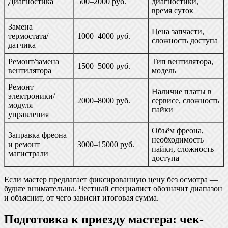
Диагностика
500–2000 руб.
диагностики,
время суток
Замена
Цена запчасти,
термостата/
1000–4000 руб.
сложность доступа
датчика
Ремонт/замена
Тип вентилятора,
1500–5000 руб.
вентилятора
модель
Ремонт
Наличие платы в
электроники/
2000–8000 руб.
сервисе, сложность
модуля
пайки
управления
Объём фреона,
Заправка фреона
необходимость
и ремонт
3000–15000 руб.
пайки, сложность
магистрали
доступа
Если мастер предлагает фиксированную цену без осмотра —
будьте внимательны. Честный специалист обозначит диапазон
и объяснит, от чего зависит итоговая сумма.
Подготовка к приезду мастера: чек-