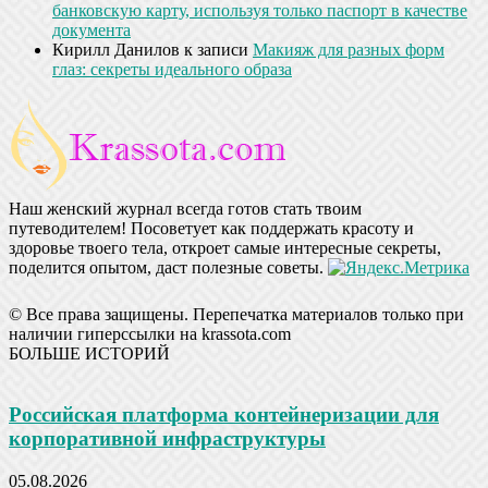
банковскую карту, используя только паспорт в качестве
документа
Кирилл Данилов
к записи
Макияж для разных форм
глаз: секреты идеального образа
Наш женский журнал всегда готов стать твоим
путеводителем! Посоветует как поддержать красоту и
здоровье твоего тела, откроет самые интересные секреты,
поделится опытом, даст полезные советы.
© Все права защищены. Перепечатка материалов только при
наличии гиперссылки на krassota.com
БОЛЬШЕ ИСТОРИЙ
Российская платформа контейнеризации для
корпоративной инфраструктуры
05.08.2026