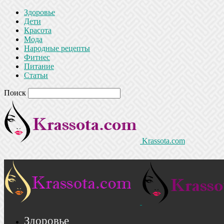
Здоровье
Дети
Красота
Мода
Народные рецепты
Фитнес
Питание
Статьи
Поиск
Krassota.com
Здоровье