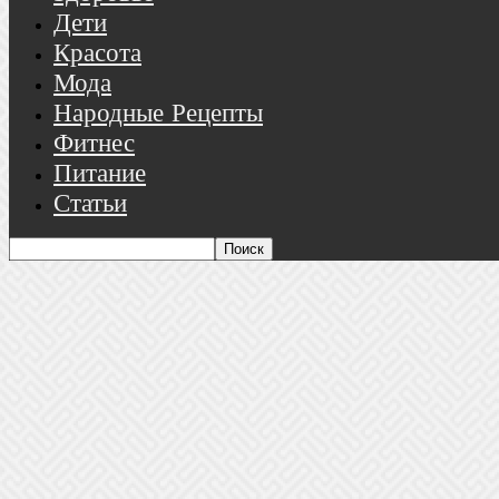
Дети
Красота
Мода
Народные Рецепты
Фитнес
Питание
Статьи