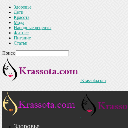
Здоровье
Дети
Красота
Мода
Народные рецепты
Фитнес
Питание
Статьи
Поиск
Krassota.com
Здоровье