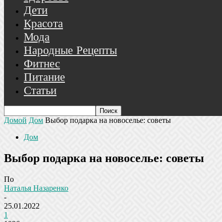
Дети
Красота
Мода
Народные Рецепты
Фитнес
Питание
Статьи
Домой
Дом
Выбор подарка на новоселье: советы
Дом
Выбор подарка на новоселье: советы
По
Наталья Назаренко
-
25.01.2022
1