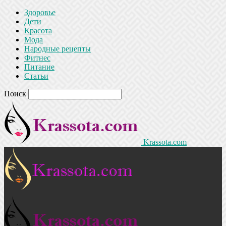
Здоровье
Дети
Красота
Мода
Народные рецепты
Фитнес
Питание
Статьи
Поиск
Krassota.com