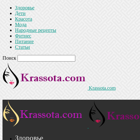
Здоровье
Дети
Красота
Мода
Народные рецепты
Фитнес
Питание
Статьи
Поиск
Krassota.com
Здоровье