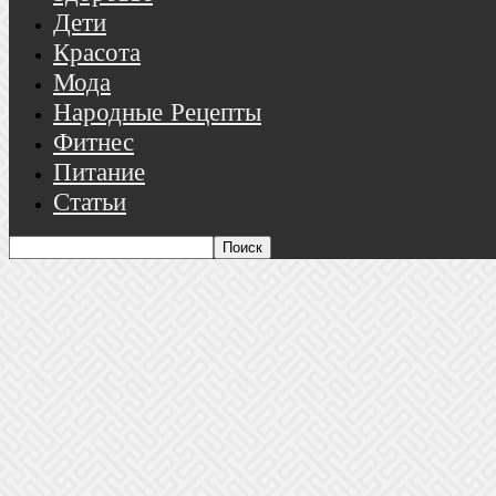
Дети
Красота
Мода
Народные Рецепты
Фитнес
Питание
Статьи