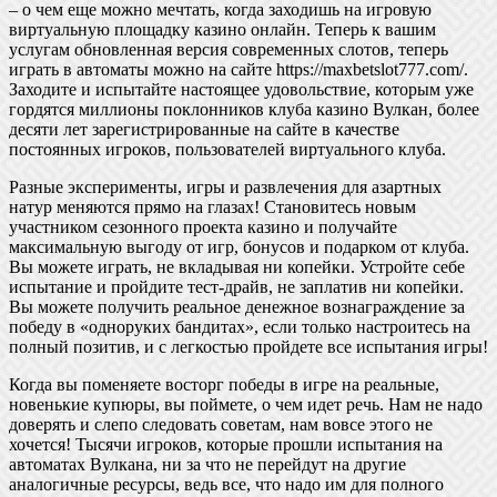
– о чем еще можно мечтать, когда заходишь на игровую
виртуальную площадку казино онлайн. Теперь к вашим
услугам обновленная версия современных слотов, теперь
играть в автоматы можно на сайте https://maxbetslot777.com/.
Заходите и испытайте настоящее удовольствие, которым уже
гордятся миллионы поклонников клуба казино Вулкан, более
десяти лет зарегистрированные на сайте в качестве
постоянных игроков, пользователей виртуального клуба.
Разные эксперименты, игры и развлечения для азартных
натур меняются прямо на глазах! Становитесь новым
участником сезонного проекта казино и получайте
максимальную выгоду от игр, бонусов и подарком от клуба.
Вы можете играть, не вкладывая ни копейки. Устройте себе
испытание и пройдите тест-драйв, не заплатив ни копейки.
Вы можете получить реальное денежное вознаграждение за
победу в «одноруких бандитах», если только настроитесь на
полный позитив, и с легкостью пройдете все испытания игры!
Когда вы поменяете восторг победы в игре на реальные,
новенькие купюры, вы поймете, о чем идет речь. Нам не надо
доверять и слепо следовать советам, нам вовсе этого не
хочется! Тысячи игроков, которые прошли испытания на
автоматах Вулкана, ни за что не перейдут на другие
аналогичные ресурсы, ведь все, что надо им для полного