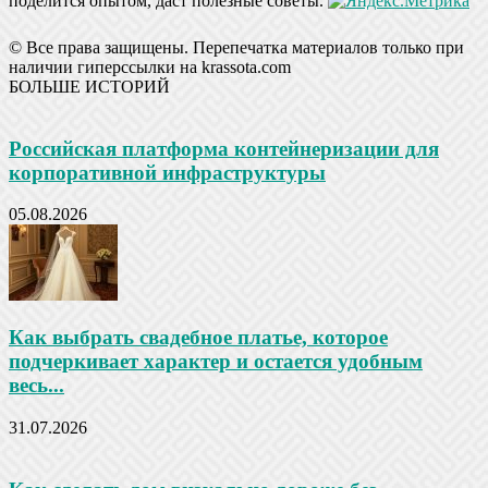
поделится опытом, даст полезные советы.
© Все права защищены. Перепечатка материалов только при
наличии гиперссылки на krassota.com
БОЛЬШЕ ИСТОРИЙ
Российская платформа контейнеризации для
корпоративной инфраструктуры
05.08.2026
Как выбрать свадебное платье, которое
подчеркивает характер и остается удобным
весь...
31.07.2026