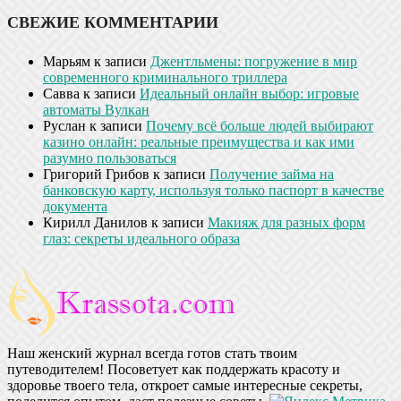
СВЕЖИЕ КОММЕНТАРИИ
Марьям
к записи
Джентльмены: погружение в мир
современного криминального триллера
Савва
к записи
Идеальный онлайн выбор: игровые
автоматы Вулкан
Руслан
к записи
Почему всё больше людей выбирают
казино онлайн: реальные преимущества и как ими
разумно пользоваться
Григорий Грибов
к записи
Получение займа на
банковскую карту, используя только паспорт в качестве
документа
Кирилл Данилов
к записи
Макияж для разных форм
глаз: секреты идеального образа
Наш женский журнал всегда готов стать твоим
путеводителем! Посоветует как поддержать красоту и
здоровье твоего тела, откроет самые интересные секреты,