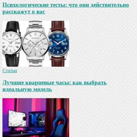
Психологические тесты: что они действительно
расскажут о вас
Статьи
Лучшие кварцевые часы: как выбрать
идеальную модель