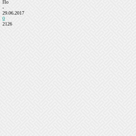
По
-
29.06.2017
0
2126