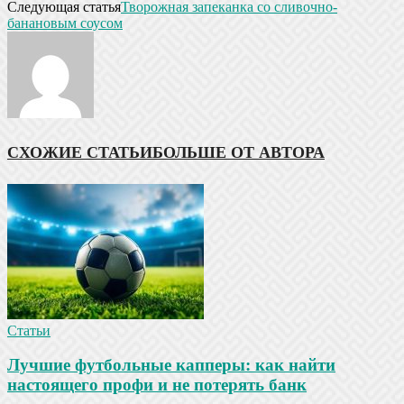
Следующая статья
Творожная запеканка со сливочно-
банановым соусом
СХОЖИЕ СТАТЬИ
БОЛЬШЕ ОТ АВТОРА
Статьи
Лучшие футбольные капперы: как найти
настоящего профи и не потерять банк