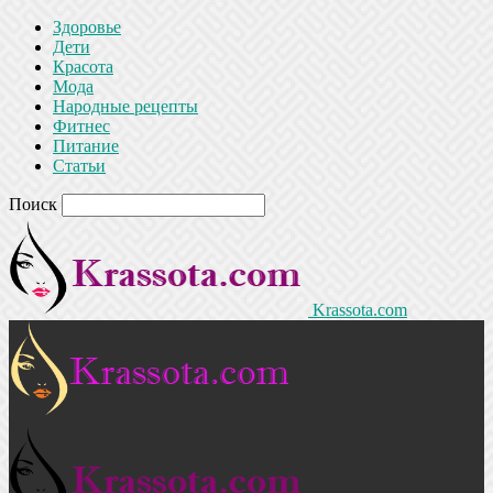
Здоровье
Дети
Красота
Мода
Народные рецепты
Фитнес
Питание
Статьи
Поиск
Krassota.com