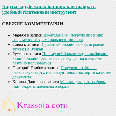
Карты зарубежных банков: как выбрать
удобный платежный инструмент
СВЕЖИЕ КОММЕНТАРИИ
Марьям
к записи
Джентльмены: погружение в мир
современного криминального триллера
Савва
к записи
Идеальный онлайн выбор: игровые
автоматы Вулкан
Руслан
к записи
Почему всё больше людей выбирают
казино онлайн: реальные преимущества и как ими
разумно пользоваться
Григорий Грибов
к записи
Получение займа на
банковскую карту, используя только паспорт в качестве
документа
Кирилл Данилов
к записи
Макияж для разных форм
глаз: секреты идеального образа