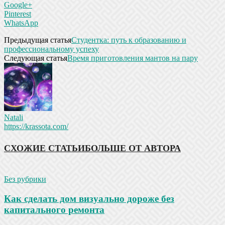
Google+
Pinterest
WhatsApp
Предыдущая статья
Студентка: путь к образованию и
профессиональному успеху
Следующая статья
Время приготовления мантов на пару
Natali
https://krassota.com/
СХОЖИЕ СТАТЬИ
БОЛЬШЕ ОТ АВТОРА
Без рубрики
Как сделать дом визуально дороже без
капитального ремонта