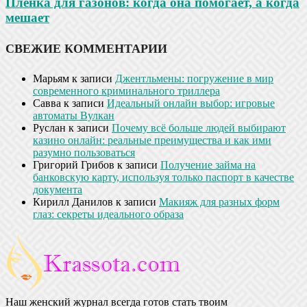
Пленка для газонов: когда она помогает, а когда
мешает
СВЕЖИЕ КОММЕНТАРИИ
Марьям
к записи
Джентльмены: погружение в мир
современного криминального триллера
Савва
к записи
Идеальный онлайн выбор: игровые
автоматы Вулкан
Руслан
к записи
Почему всё больше людей выбирают
казино онлайн: реальные преимущества и как ими
разумно пользоваться
Григорий Грибов
к записи
Получение займа на
банковскую карту, используя только паспорт в качестве
документа
Кирилл Данилов
к записи
Макияж для разных форм
глаз: секреты идеального образа
Наш женский журнал всегда готов стать твоим