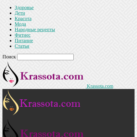
Здоровье
Дети
Красота
Мода
Народные рецепты
Фитнес
Питание
Статьи
Поиск
Krassota.com