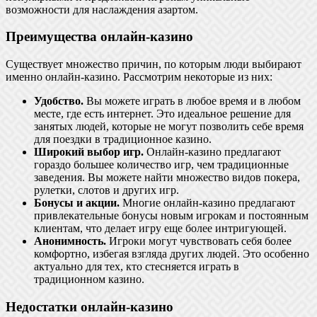
возможности для наслаждения азартом.
Преимущества онлайн-казино
Существует множество причин, по которым люди выбирают
именно онлайн-казино. Рассмотрим некоторые из них:
Удобство.
Вы можете играть в любое время и в любом
месте, где есть интернет. Это идеальное решение для
занятых людей, которые не могут позволить себе время
для поездки в традиционное казино.
Широкий выбор игр.
Онлайн-казино предлагают
гораздо большее количество игр, чем традиционные
заведения. Вы можете найти множество видов покера,
рулетки, слотов и других игр.
Бонусы и акции.
Многие онлайн-казино предлагают
привлекательные бонусы новым игрокам и постоянным
клиентам, что делает игру еще более интригующей.
Анонимность.
Игроки могут чувствовать себя более
комфортно, избегая взгляда других людей. Это особенно
актуально для тех, кто стесняется играть в
традиционном казино.
Недостатки онлайн-казино