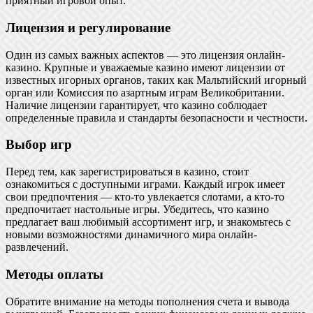
приятный игровой опыт.
Лицензия и регулирование
Один из самых важных аспектов — это лицензия онлайн-
казино. Крупные и уважаемые казино имеют лицензии от
известных игорных органов, таких как Мальтийский игорный
орган или Комиссия по азартным играм Великобритании.
Наличие лицензии гарантирует, что казино соблюдает
определенные правила и стандарты безопасности и честности.
Выбор игр
Перед тем, как зарегистрироваться в казино, стоит
ознакомиться с доступными играми. Каждый игрок имеет
свои предпочтения — кто-то увлекается слотами, а кто-то
предпочитает настольные игры. Убедитесь, что казино
предлагает ваш любимый ассортимент игр, и знакомьтесь с
новыми возможностями динамичного мира онлайн-
развлечений.
Методы оплаты
Обратите внимание на методы пополнения счета и вывода