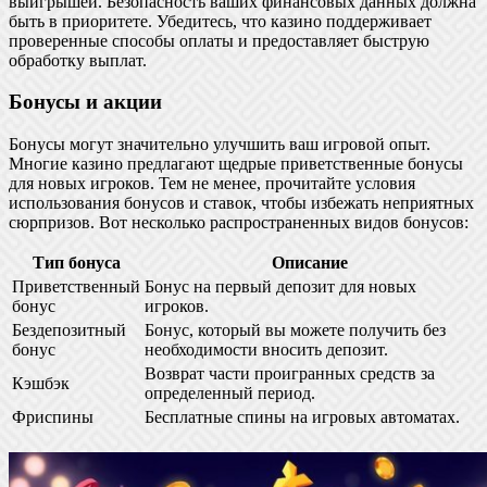
выигрышей. Безопасность ваших финансовых данных должна
быть в приоритете. Убедитесь, что казино поддерживает
проверенные способы оплаты и предоставляет быструю
обработку выплат.
Бонусы и акции
Бонусы могут значительно улучшить ваш игровой опыт.
Многие казино предлагают щедрые приветственные бонусы
для новых игроков. Тем не менее, прочитайте условия
использования бонусов и ставок, чтобы избежать неприятных
сюрпризов. Вот несколько распространенных видов бонусов:
Тип бонуса
Описание
Приветственный
Бонус на первый депозит для новых
бонус
игроков.
Бездепозитный
Бонус, который вы можете получить без
бонус
необходимости вносить депозит.
Возврат части проигранных средств за
Кэшбэк
определенный период.
Фриспины
Бесплатные спины на игровых автоматах.