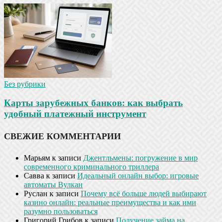
Без рубрики
Карты зарубежных банков: как выбрать
удобный платежный инструмент
СВЕЖИЕ КОММЕНТАРИИ
Марьям
к записи
Джентльмены: погружение в мир
современного криминального триллера
Савва
к записи
Идеальный онлайн выбор: игровые
автоматы Вулкан
Руслан
к записи
Почему всё больше людей выбирают
казино онлайн: реальные преимущества и как ими
разумно пользоваться
Григорий Грибов
к записи
Получение займа на