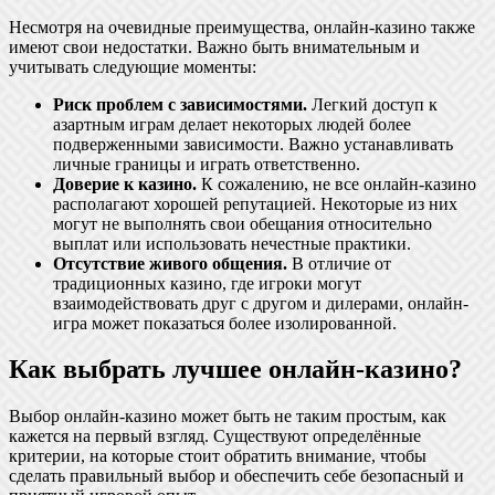
Несмотря на очевидные преимущества, онлайн-казино также
имеют свои недостатки. Важно быть внимательным и
учитывать следующие моменты:
Риск проблем с зависимостями.
Легкий доступ к
азартным играм делает некоторых людей более
подверженными зависимости. Важно устанавливать
личные границы и играть ответственно.
Доверие к казино.
К сожалению, не все онлайн-казино
располагают хорошей репутацией. Некоторые из них
могут не выполнять свои обещания относительно
выплат или использовать нечестные практики.
Отсутствие живого общения.
В отличие от
традиционных казино, где игроки могут
взаимодействовать друг с другом и дилерами, онлайн-
игра может показаться более изолированной.
Как выбрать лучшее онлайн-казино?
Выбор онлайн-казино может быть не таким простым, как
кажется на первый взгляд. Существуют определённые
критерии, на которые стоит обратить внимание, чтобы
сделать правильный выбор и обеспечить себе безопасный и