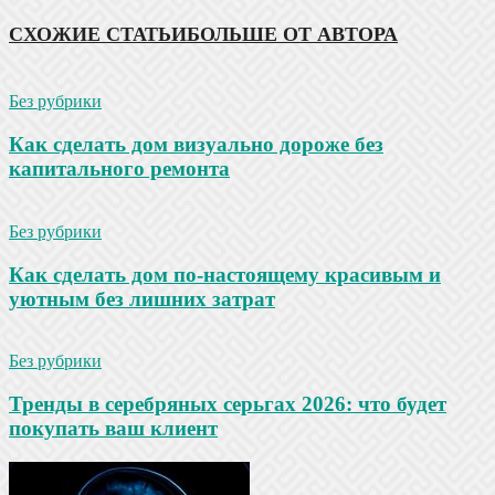
СХОЖИЕ СТАТЬИ
БОЛЬШЕ ОТ АВТОРА
Без рубрики
Как сделать дом визуально дороже без
капитального ремонта
Без рубрики
Как сделать дом по-настоящему красивым и
уютным без лишних затрат
Без рубрики
Тренды в серебряных серьгах 2026: что будет
покупать ваш клиент