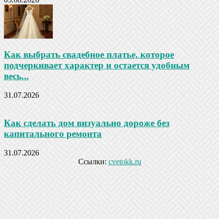
Как выбрать свадебное платье, которое
подчеркивает характер и остается удобным
весь...
31.07.2026
Как сделать дом визуально дороже без
капитального ремонта
31.07.2026
Ссылки:
cvetokk.ru