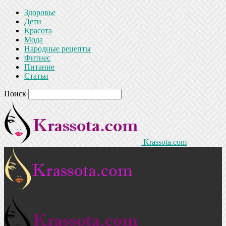
Здоровье
Дети
Красота
Мода
Народные рецепты
Фитнес
Питание
Статьи
Поиск
Krassota.com