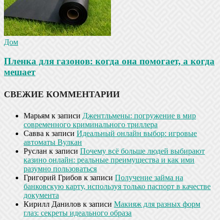
Дом
Пленка для газонов: когда она помогает, а когда
мешает
СВЕЖИЕ КОММЕНТАРИИ
Марьям
к записи
Джентльмены: погружение в мир
современного криминального триллера
Савва
к записи
Идеальный онлайн выбор: игровые
автоматы Вулкан
Руслан
к записи
Почему всё больше людей выбирают
казино онлайн: реальные преимущества и как ими
разумно пользоваться
Григорий Грибов
к записи
Получение займа на
банковскую карту, используя только паспорт в качестве
документа
Кирилл Данилов
к записи
Макияж для разных форм
глаз: секреты идеального образа