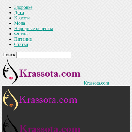
Здоровье
Дети
Красота
Мода
Народные рецепты
Фитнес
Питание
Статьи
Поиск
Krassota.com