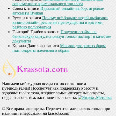
современного криминального триллера
Савва
к записи
Идеальный онлайн выбор: игровые
автоматы Вулкан
Руслан
к записи
Почему всё больше людей выбирают
казино онлайн: реальные преимущества и как ими
разумно пользоваться
Григорий Грибов
к записи
Получение займа на
банковскую карту, используя только паспорт в качестве
документа
Кирилл Данилов
к записи
Макияж для разных форм
глаз: секреты идеального образа
Наш женский журнал всегда готов стать твоим
путеводителем! Посоветует как поддержать красоту и
здоровье твоего тела, откроет самые интересные секреты,
поделится опытом, даст полезные советы.
© Все права защищены. Перепечатка материалов только при
наличии гиперссылки на krassota.com