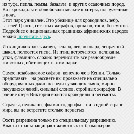
из туфа, пепла, пемзы, базальта, и других осадочных пород.
Вот крокодилы и облюбовали мелкие кратеры, погруженные
в воду.
Этот парк уникален. Это убежище для крокодилов, зебр,
газелей Гранта, сетчатых жирафов, ориксов, топи, бегемотов.
Подробнее о национальных традициях африканских народов
можно
прочитать здесь
.
Из хищников здесь живут, гепард, лев, леопард, чепрачный
шакал, полосатая гиена. Из птиц встречаются, пеликаны,
утки, фламинго, сложно перечислить все разнообразие
животных, обитающих в этом парке.
Самое незабываемое сафари, конечно же в Кении. Только
представьте – на рассвете вы проезжаете на специально
оборудованных джипах среди гуляющих львов, мирно
пасущихся ланей, сильный слонов, стройных жирафов. В
районе озера Виктория водятся крокодилы и бегемоты.
Страусы, пеликаны, фламинго, дрофы – ни в одной стране
мира вы не встретите столько пернатых.
Охота разрешена только по специальному разрешению.
Власти страны защищают животных от браконьеров.