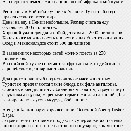
А теперь окунемся в мир национальной африканской кухни.
Рестораны в Найроби лучшие в Африке. Тут есть блюда
практически со всего мира.
Цены на еду в Кении небольшие. Размер счета за еду
составляет 200 шиллингов.
Хороший ужин для двоих обойдется вам в 2000 шиллингов
Конечно же можно поесть и в ресторанах быстрого питания.
Обед в Макдональдсе стоит 500 шиллингов.
В заведениях некоторых сетей можно поесть за 250
шиллингов.
В кенийской кухне сочетаются африканские, индийские и
европейские кулинарные традиции.
Для приготовления блюд используют мясо животных.
Туристам предлагаются такие блюда как филе антилопы,
слонину, крокодилятину с банановым салатом, страусятину с
фруктовым соусом, жареными термитами или саранчой. Для
гарнира используют кукурузу, бобы и рис.
А еще, в Кении варят хорошее пиво. Основной бренд Tusker
Lager.
Заграничное пиво также продают в супермаркетах и отелях,
но оно дорого стоит и не настолько популярно, как местное.