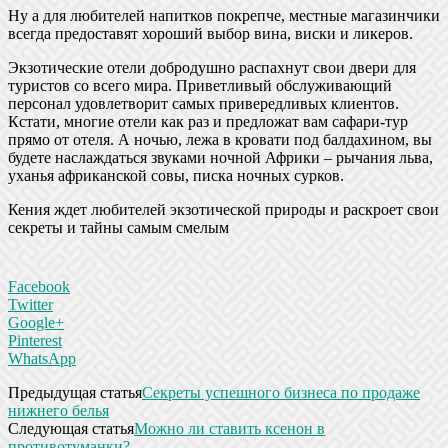
Ну а для любителей напитков покрепче, местные магазинчики
всегда предоставят хороший выбор вина, виски и ликеров.
Экзотические отели добродушно распахнут свои двери для
туристов со всего мира. Приветливый обслуживающий
персонал удовлетворит самых привередливых клиентов.
Кстати, многие отели как раз и предложат вам сафари-тур
прямо от отеля. А ночью, лежа в кровати под балдахином, вы
будете наслаждаться звуками ночной Африки – рычания льва,
уханья африканской совы, писка ночных сурков.
Кения ждет любителей экзотической природы и раскроет свои
секреты и тайны самым смелым
Facebook
Twitter
Google+
Pinterest
WhatsApp
Предыдущая статья
Секреты успешного бизнеса по продаже
нижнего белья
Следующая статья
Можно ли ставить ксенон в
противотуманки?