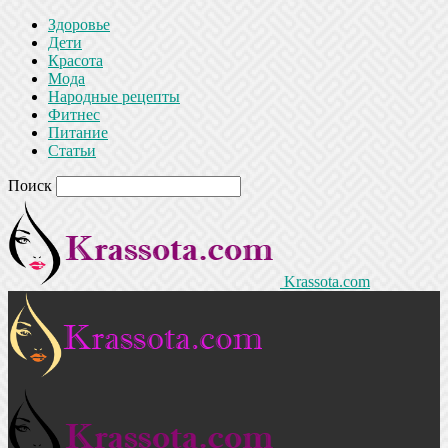
Здоровье
Дети
Красота
Мода
Народные рецепты
Фитнес
Питание
Статьи
Поиск
Krassota.com