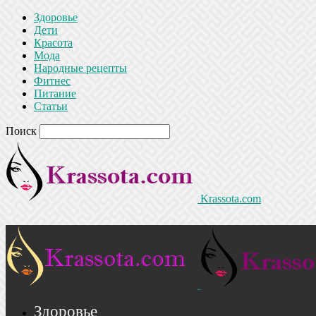
Здоровье
Дети
Красота
Мода
Народные рецепты
Фитнес
Питание
Статьи
Поиск
Krassota.com
Здоровье