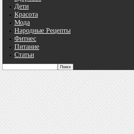
Дети
Красота
Мода
Народные Рецепты
Фитнес
Питание
Статьи