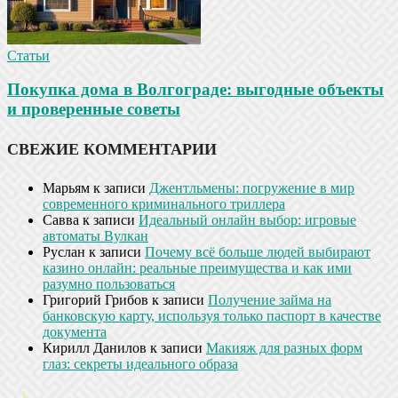
Статьи
Покупка дома в Волгограде: выгодные объекты
и проверенные советы
СВЕЖИЕ КОММЕНТАРИИ
Марьям
к записи
Джентльмены: погружение в мир
современного криминального триллера
Савва
к записи
Идеальный онлайн выбор: игровые
автоматы Вулкан
Руслан
к записи
Почему всё больше людей выбирают
казино онлайн: реальные преимущества и как ими
разумно пользоваться
Григорий Грибов
к записи
Получение займа на
банковскую карту, используя только паспорт в качестве
документа
Кирилл Данилов
к записи
Макияж для разных форм
глаз: секреты идеального образа