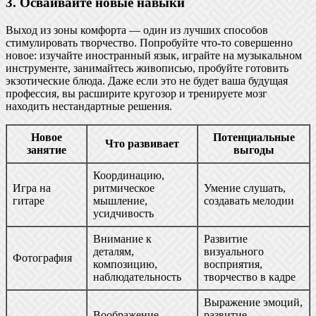
3. Осваивайте новые навыки
Выход из зоны комфорта — один из лучших способов
стимулировать творчество. Попробуйте что-то совершенно
новое: изучайте иностранный язык, играйте на музыкальном
инструменте, занимайтесь живописью, пробуйте готовить
экзотические блюда. Даже если это не будет ваша будущая
профессия, вы расширите кругозор и тренируете мозг
находить нестандартные решения.
Новое
Потенциальные
Что развивает
занятие
выгоды
Координацию,
Игра на
ритмическое
Умение слушать,
гитаре
мышление,
создавать мелодии
усидчивость
Внимание к
Развитие
деталям,
визуального
Фотография
композицию,
восприятия,
наблюдательность
творчество в кадре
Выражение эмоций,
Воображение,
развитие