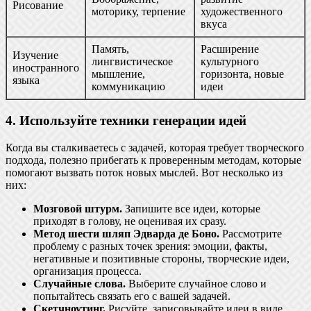
Рисование
моторику, терпение
художественного
вкуса
Память,
Расширение
Изучение
лингвистическое
культурного
иностранного
мышление,
горизонта, новые
языка
коммуникацию
идеи
4. Используйте техники генерации идей
Когда вы сталкиваетесь с задачей, которая требует творческого
подхода, полезно прибегать к проверенным методам, которые
помогают вызвать поток новых мыслей. Вот несколько из
них:
Мозговой штурм.
Запишите все идеи, которые
приходят в голову, не оценивая их сразу.
Метод шести шляп Эдварда де Боно.
Рассмотрите
проблему с разных точек зрения: эмоции, факты,
негативные и позитивные стороны, творческие идеи,
организация процесса.
Случайные слова.
Выберите случайное слово и
попытайтесь связать его с вашей задачей.
Скетчноутинг.
Рисуйте, зарисовывайте идеи в виде