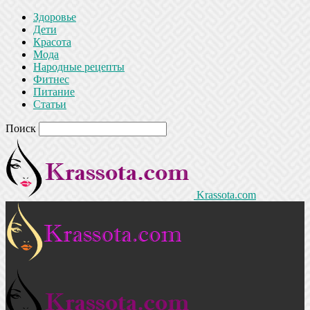
Здоровье
Дети
Красота
Мода
Народные рецепты
Фитнес
Питание
Статьи
Поиск
Krassota.com