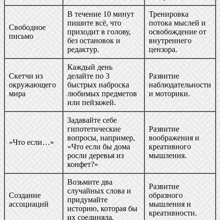
В течение 10 минут
Тренировка
пишите всё, что
потока мыслей и
Свободное
приходит в голову,
освобождение от
письмо
без остановок и
внутреннего
редактур.
цензора.
Каждый день
Скетчи из
делайте по 3
Развитие
окружающего
быстрых наброска
наблюдательности
мира
любимых предметов
и моторики.
или пейзажей.
Задавайте себе
гипотетические
Развитие
вопросы, например,
воображения и
«Что если…»
«Что если бы дома
креативного
росли деревья из
мышления.
конфет?»
Возьмите два
Развитие
случайных слова и
Создание
образного
придумайте
ассоциаций
мышления и
историю, которая бы
креативности.
их соединяла.