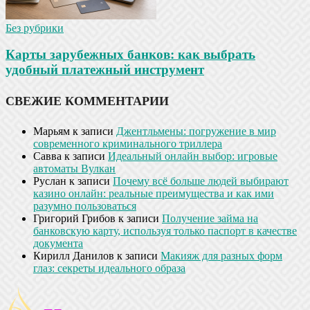
Без рубрики
Карты зарубежных банков: как выбрать
удобный платежный инструмент
СВЕЖИЕ КОММЕНТАРИИ
Марьям
к записи
Джентльмены: погружение в мир
современного криминального триллера
Савва
к записи
Идеальный онлайн выбор: игровые
автоматы Вулкан
Руслан
к записи
Почему всё больше людей выбирают
казино онлайн: реальные преимущества и как ими
разумно пользоваться
Григорий Грибов
к записи
Получение займа на
банковскую карту, используя только паспорт в качестве
документа
Кирилл Данилов
к записи
Макияж для разных форм
глаз: секреты идеального образа