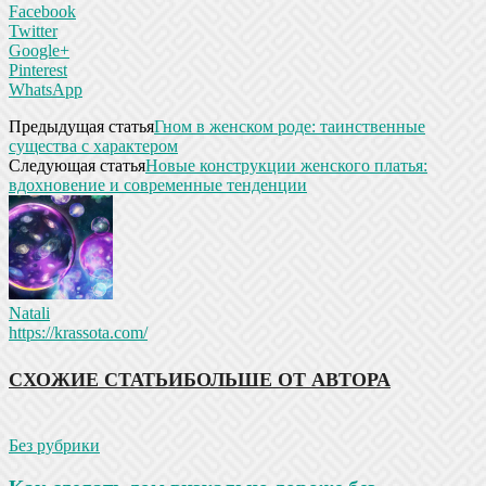
Facebook
Twitter
Google+
Pinterest
WhatsApp
Предыдущая статья
Гном в женском роде: таинственные
существа с характером
Следующая статья
Новые конструкции женского платья:
вдохновение и современные тенденции
Natali
https://krassota.com/
СХОЖИЕ СТАТЬИ
БОЛЬШЕ ОТ АВТОРА
Без рубрики