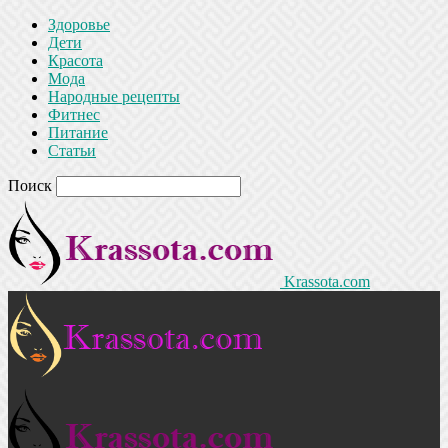
Здоровье
Дети
Красота
Мода
Народные рецепты
Фитнес
Питание
Статьи
Поиск
Krassota.com