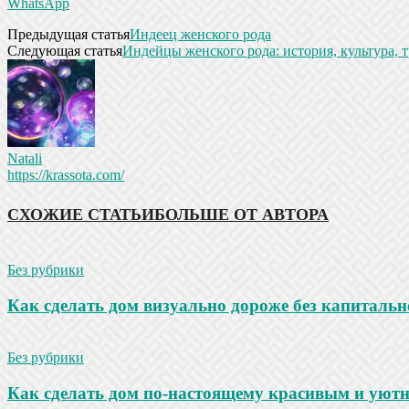
WhatsApp
Предыдущая статья
Индеец женского рода
Следующая статья
Индейцы женского рода: история, культура, 
Natali
https://krassota.com/
СХОЖИЕ СТАТЬИ
БОЛЬШЕ ОТ АВТОРА
Без рубрики
Как сделать дом визуально дороже без капитальн
Без рубрики
Как сделать дом по-настоящему красивым и уют