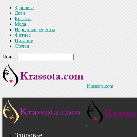
Здоровье
Дети
Красота
Мода
Народные рецепты
Фитнес
Питание
Статьи
Поиск
Krassota.com
Здоровье