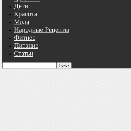
Дети
Красота
Мода
Народные Рецепты
Фитнес
Питание
Статьи