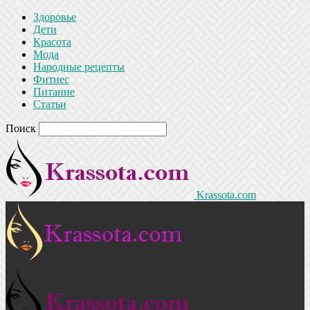
Здоровье
Дети
Красота
Мода
Народные рецепты
Фитнес
Питание
Статьи
Поиск
Krassota.com