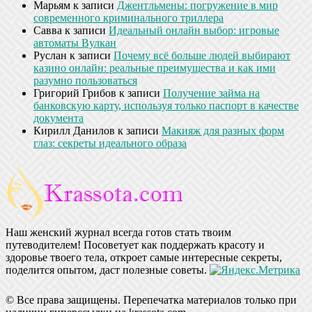
Марьям
к записи
Джентльмены: погружение в мир
современного криминального триллера
Савва
к записи
Идеальный онлайн выбор: игровые
автоматы Вулкан
Руслан
к записи
Почему всё больше людей выбирают
казино онлайн: реальные преимущества и как ими
разумно пользоваться
Григорий Грибов
к записи
Получение займа на
банковскую карту, используя только паспорт в качестве
документа
Кирилл Данилов
к записи
Макияж для разных форм
глаз: секреты идеального образа
Наш женский журнал всегда готов стать твоим
путеводителем! Посоветует как поддержать красоту и
здоровье твоего тела, откроет самые интересные секреты,
поделится опытом, даст полезные советы.
© Все права защищены. Перепечатка материалов только при