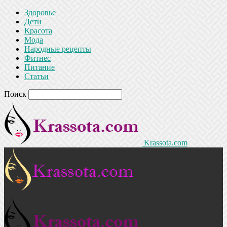
Здоровье
Дети
Красота
Мода
Народные рецепты
Фитнес
Питание
Статьи
Поиск
Krassota.com