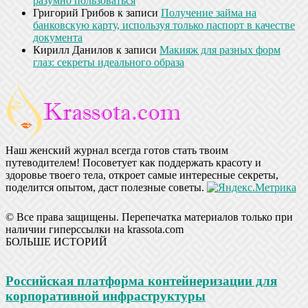
разумно пользоваться
Григорий Грибов
к записи
Получение займа на
банковскую карту, используя только паспорт в качестве
документа
Кирилл Данилов
к записи
Макияж для разных форм
глаз: секреты идеального образа
Наш женский журнал всегда готов стать твоим
путеводителем! Посоветует как поддержать красоту и
здоровье твоего тела, откроет самые интересные секреты,
поделится опытом, даст полезные советы.
© Все права защищены. Перепечатка материалов только при
наличии гиперссылки на krassota.com
БОЛЬШЕ ИСТОРИЙ
Российская платформа контейнеризации для
корпоративной инфраструктуры