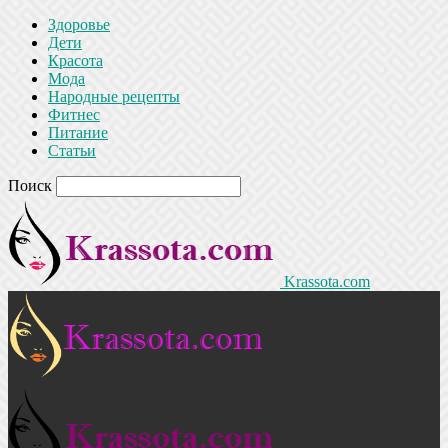
Здоровье
Дети
Красота
Мода
Народные рецепты
Фитнес
Питание
Статьи
Поиск
Krassota.com