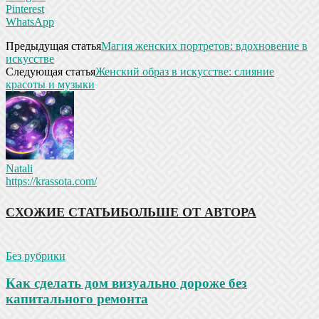
Pinterest
WhatsApp
Предыдущая статья
Магия женских портретов: вдохновение в
искусстве
Следующая статья
Женский образ в искусстве: слияние
красоты и музыки
Natali
https://krassota.com/
СХОЖИЕ СТАТЬИ
БОЛЬШЕ ОТ АВТОРА
Без рубрики
Как сделать дом визуально дороже без
капитального ремонта