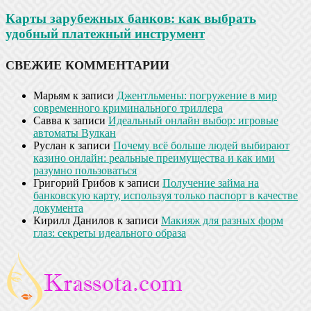
Карты зарубежных банков: как выбрать
удобный платежный инструмент
СВЕЖИЕ КОММЕНТАРИИ
Марьям
к записи
Джентльмены: погружение в мир
современного криминального триллера
Савва
к записи
Идеальный онлайн выбор: игровые
автоматы Вулкан
Руслан
к записи
Почему всё больше людей выбирают
казино онлайн: реальные преимущества и как ими
разумно пользоваться
Григорий Грибов
к записи
Получение займа на
банковскую карту, используя только паспорт в качестве
документа
Кирилл Данилов
к записи
Макияж для разных форм
глаз: секреты идеального образа