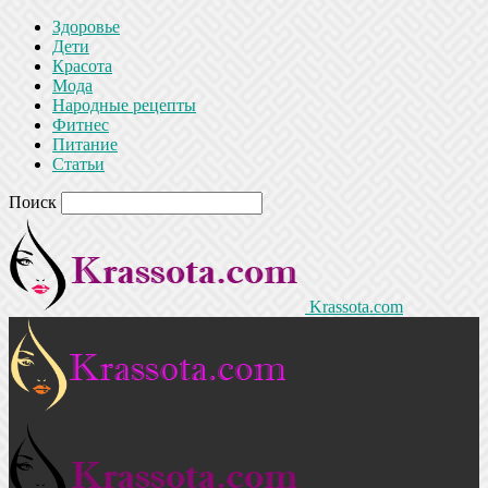
Здоровье
Дети
Красота
Мода
Народные рецепты
Фитнес
Питание
Статьи
Поиск
Krassota.com