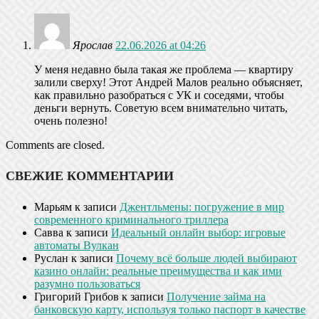
Ярослав
22.06.2026 at 04:26
У меня недавно была такая же проблема — квартиру
залили сверху! Этот Андрей Малов реально объясняет,
как правильно разобраться с УК и соседями, чтобы
деньги вернуть. Советую всем внимательно читать,
очень полезно!
Comments are closed.
СВЕЖИЕ КОММЕНТАРИИ
Марьям
к записи
Джентльмены: погружение в мир
современного криминального триллера
Савва
к записи
Идеальный онлайн выбор: игровые
автоматы Вулкан
Руслан
к записи
Почему всё больше людей выбирают
казино онлайн: реальные преимущества и как ими
разумно пользоваться
Григорий Грибов
к записи
Получение займа на
банковскую карту, используя только паспорт в качестве