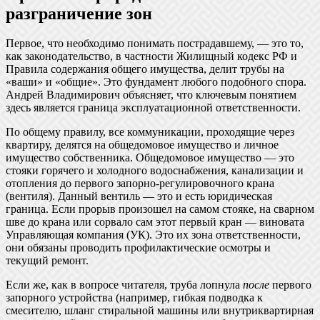
разграничение зон
Первое, что необходимо понимать пострадавшему, — это то,
как законодательство, в частности Жилищный кодекс РФ и
Правила содержания общего имущества, делит трубы на
«ваши» и «общие». Это фундамент любого подобного спора.
Андрей Владимирович объясняет, что ключевым понятием
здесь является граница эксплуатационной ответственности.
По общему правилу, все коммуникации, проходящие через
квартиру, делятся на общедомовое имущество и личное
имущество собственника. Общедомовое имущество — это
стояки горячего и холодного водоснабжения, канализации и
отопления до первого запорно-регулировочного крана
(вентиля). Данный вентиль — это и есть юридическая
граница. Если прорыв произошел на самом стояке, на сварном
шве до крана или сорвало сам этот первый кран — виновата
Управляющая компания (УК). Это их зона ответственности,
они обязаны проводить профилактические осмотры и
текущий ремонт.
Если же, как в вопросе читателя, труба лопнула
после
первого
запорного устройства (например, гибкая подводка к
смесителю, шланг стиральной машины или внутриквартирная