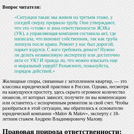
Вопрос читателя:
«Ситуация такая: мы живем на третьем этаже, у
соседей сверху прорвало трубу. Они утверждают,
что это «стояк» и зона ответственности ЖЭКа
(УК), а управляющая компания составила акт, где
написала, что виноват собственник, так как труба
лопнула после крана. Ремонт у нас был дорогой,
паркет вздулся. С кого требовать деньги? Нужно
ли делать независимую экспертизу или достаточно
акта от УК? И правда ли, что можно взыскать еще
и моральный ущерб? Разъясните, пожалуйста,
порядок действий.»
Жилищные споры, связанные с затоплением квартир, — это
классика юридической практики в России. Однако, несмотря
на кажущуюся простоту, здесь скрыто огромное количество
нюансов, от которых зависит, получите ли вы компенсацию
или останетесь с испорченным ремонтом за свой счет. Чтобы
разобраться в этой ситуации, мы обратились к основателю
юридической компании «Malov & Malov», эксперту с 18-
летним стажем Андрею Владимировичу Малову.
Правовая природа ответственности: