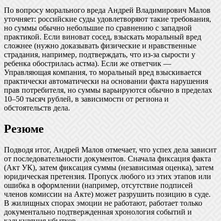
По вопросу морального вреда Андрей Владимирович Малов
уточняет: российские суды удовлетворяют такие требования,
но суммы обычно небольшие по сравнению с западной
практикой. Если виноват сосед, взыскать моральный вред
сложнее (нужно доказывать физические и нравственные
страдания, например, подтверждать, что из-за сырости у
ребенка обострилась астма). Если же ответчик —
Управляющая компания, то моральный вред взыскивается
практически автоматически на основании факта нарушения
прав потребителя, но суммы варьируются обычно в пределах
10–50 тысяч рублей, в зависимости от региона и
обстоятельств дела.
Резюме
Подводя итог, Андрей Малов отмечает, что успех дела зависит
от последовательности документов. Сначала фиксация факта
(Акт УК), затем фиксация суммы (независимая оценка), затем
юридическая претензия. Пропуск любого из этих этапов или
ошибка в оформлении (например, отсутствие подписей
членов комиссии на Акте) может разрушить позицию в суде.
В жилищных спорах эмоции не работают, работает только
документально подтвержденная хронология событий и
калькуляция убытков.