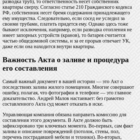
разводка труб), то ответственность несет собственник
квартиры сверху. Согласно статье 210 Гражданского кодекса
РФ, собственник несет бремя содержания принадлежащего
ему имущества. Следовательно, если сосед не уследил за
своими трубами, платить придется ему. Однако здесь тоже
бывают исключения, например, если разводка отопления не
имеет запорных устройств (кранов), то батарея считается
частью общедомовой системы, и за ее прорыв отвечает УК,
даже если она находится внутри квартиры.
Важность Акта о заливе и процедура
его составления
Самый важный документ в вашей истории — это Акт о
последствиях залива жилого помещения. Многие совершают
ошибку, полагая, что фотографии в телефоне — это главное
доказательство. Андрей Малов настаивает: без грамотно
составленного Акта суд может отказать в иске.
Управляющая компания обязана направить комиссию для
составления этого документа. В Акте должно быть
зафиксировано три ключевых момента. Во-первых, сам факт
залива и описание повреждений (потолок, стены, пол,
перечень пострадавшей мебели и техники). Во-вторых,