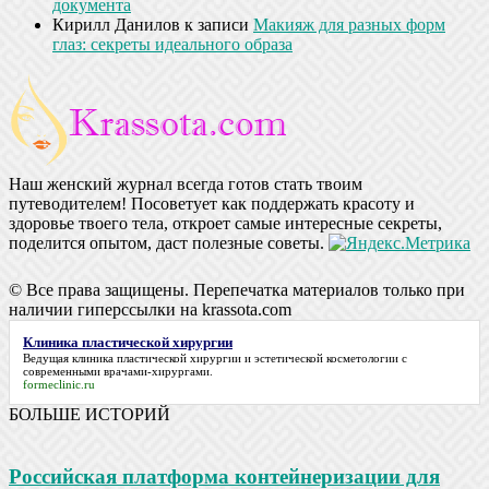
документа
Кирилл Данилов
к записи
Макияж для разных форм
глаз: секреты идеального образа
Наш женский журнал всегда готов стать твоим
путеводителем! Посоветует как поддержать красоту и
здоровье твоего тела, откроет самые интересные секреты,
поделится опытом, даст полезные советы.
© Все права защищены. Перепечатка материалов только при
наличии гиперссылки на krassota.com
Клиника пластической хирургии
Ведущая
клиника пластической хирургии
и эстетической косметологии с
современными врачами-хирургами.
formeclinic.ru
БОЛЬШЕ ИСТОРИЙ
Российская платформа контейнеризации для