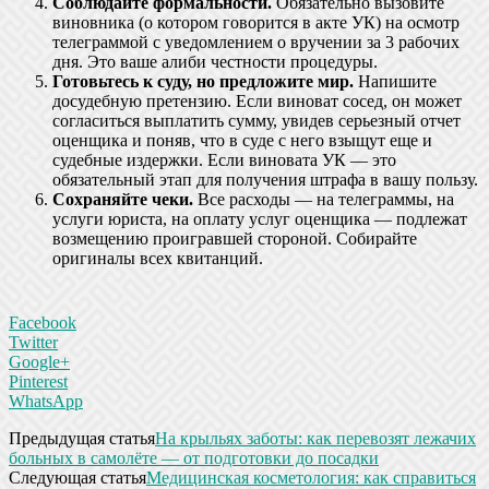
Соблюдайте формальности.
Обязательно вызовите
виновника (о котором говорится в акте УК) на осмотр
телеграммой с уведомлением о вручении за 3 рабочих
дня. Это ваше алиби честности процедуры.
Готовьтесь к суду, но предложите мир.
Напишите
досудебную претензию. Если виноват сосед, он может
согласиться выплатить сумму, увидев серьезный отчет
оценщика и поняв, что в суде с него взыщут еще и
судебные издержки. Если виновата УК — это
обязательный этап для получения штрафа в вашу пользу.
Сохраняйте чеки.
Все расходы — на телеграммы, на
услуги юриста, на оплату услуг оценщика — подлежат
возмещению проигравшей стороной. Собирайте
оригиналы всех квитанций.
Facebook
Twitter
Google+
Pinterest
WhatsApp
Предыдущая статья
На крыльях заботы: как перевозят лежачих
больных в самолёте — от подготовки до посадки
Следующая статья
Медицинская косметология: как справиться