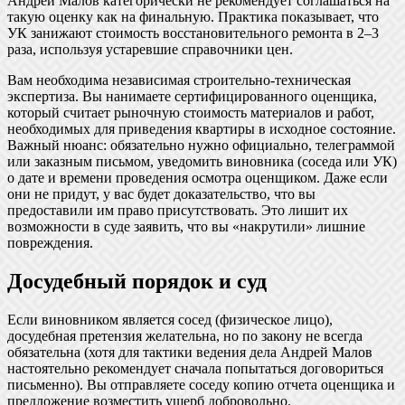
Андрей Малов категорически не рекомендует соглашаться на
такую оценку как на финальную. Практика показывает, что
УК занижают стоимость восстановительного ремонта в 2–3
раза, используя устаревшие справочники цен.
Вам необходима независимая строительно-техническая
экспертиза. Вы нанимаете сертифицированного оценщика,
который считает рыночную стоимость материалов и работ,
необходимых для приведения квартиры в исходное состояние.
Важный нюанс: обязательно нужно официально, телеграммой
или заказным письмом, уведомить виновника (соседа или УК)
о дате и времени проведения осмотра оценщиком. Даже если
они не придут, у вас будет доказательство, что вы
предоставили им право присутствовать. Это лишит их
возможности в суде заявить, что вы «накрутили» лишние
повреждения.
Досудебный порядок и суд
Если виновником является сосед (физическое лицо),
досудебная претензия желательна, но по закону не всегда
обязательна (хотя для тактики ведения дела Андрей Малов
настоятельно рекомендует сначала попытаться договориться
письменно). Вы отправляете соседу копию отчета оценщика и
предложение возместить ущерб добровольно.