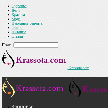
Здоровье
Дети
Красота
Мода
Народные рецепты
Фитнес
Питание
Статьи
Поиск
Krassota.com
Здоровье