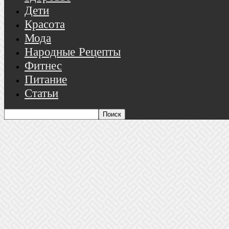
Дети
Красота
Мода
Народные Рецепты
Фитнес
Питание
Статьи