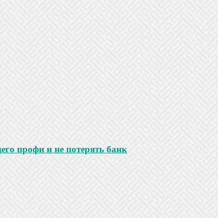
го профи и не потерять банк