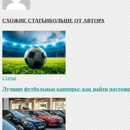
СХОЖИЕ СТАТЬИ
БОЛЬШЕ ОТ АВТОРА
Статьи
Лучшие футбольные капперы: как найти настояще