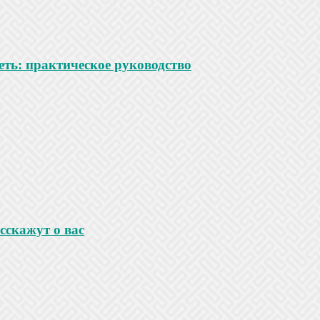
ть: практическое руководство
сскажут о вас