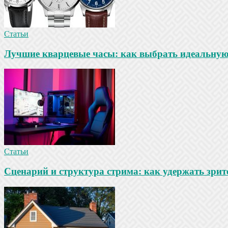
Статьи
Лучшие кварцевые часы: как выбрать идеальную
Статьи
Сценарий и структура стрима: как удержать зрит