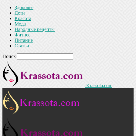
Здоровье
Дети
Красота
Мода
Народные рецепты
Фитнес
Питание
Статьи
Поиск
Krassota.com