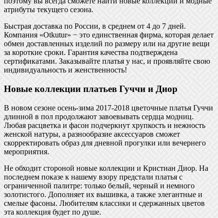
поэтому вы всегда сможете найти новые коллекции и модные
атрибуты текущего сезона.
Быстрая доставка по России, в среднем от 4 до 7 дней.
Компания «Otkutur» − это единственная фирма, которая делает
обмен доставленных изделий по размеру или на другие вещи
за короткие сроки. Гарантия качества подтверждена
сертификатами. Заказывайте платья у нас, и проявляйте свою
индивидуальность и женственность!
Новые коллекции платьев Гуччи и Диор
В новом сезоне осень-зима 2017-2018 цветочные платья Гуччи
длинной в пол продолжают завоевывать сердца модниц.
Любая расцветка и фасон подчеркнут хрупкость и нежность
женской натуры, а разнообразие аксессуаров сможет
скорректировать образ для дневной прогулки или вечернего
мероприятия.
Не обходит стороной новые коллекции и Кристиан Диор. На
последнем показе к нашему взору предстали платья с
ограниченной палитре: только белый, черный и немного
золотистого. Дополняет их вышивка, а также элегантные и
смелые фасоны. Любителям классики и сдержанных цветов
эта коллекция будет по душе.