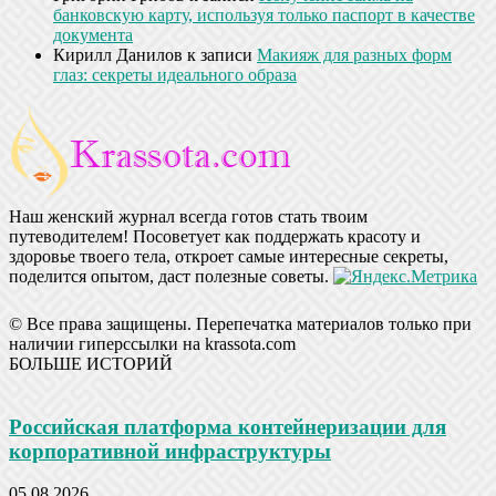
банковскую карту, используя только паспорт в качестве
документа
Кирилл Данилов
к записи
Макияж для разных форм
глаз: секреты идеального образа
Наш женский журнал всегда готов стать твоим
путеводителем! Посоветует как поддержать красоту и
здоровье твоего тела, откроет самые интересные секреты,
поделится опытом, даст полезные советы.
© Все права защищены. Перепечатка материалов только при
наличии гиперссылки на krassota.com
БОЛЬШЕ ИСТОРИЙ
Российская платформа контейнеризации для
корпоративной инфраструктуры
05.08.2026