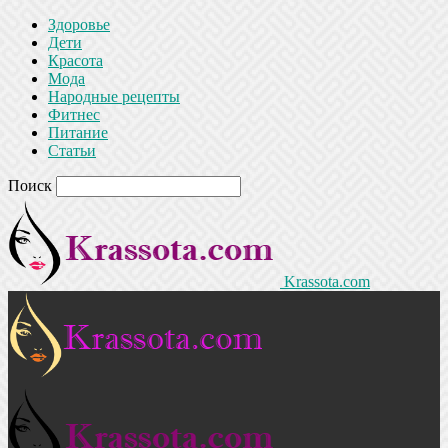
Здоровье
Дети
Красота
Мода
Народные рецепты
Фитнес
Питание
Статьи
Поиск
Krassota.com