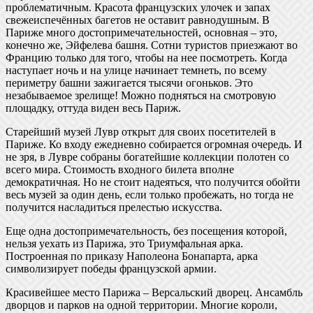
проблематичным. Красота французских улочек и запах
свежеиспечённых багетов не оставит равнодушным. В
Париже много достопримечательностей, основная – это,
конечно же, Эйфелева башня. Сотни туристов приезжают во
Францию только для того, чтобы на нее посмотреть. Когда
наступает ночь и на улице начинает темнеть, по всему
периметру башни зажигается тысячи огоньков. Это
незабываемое зрелище! Можно подняться на смотровую
площадку, оттуда виден весь Париж.
Старейший музей Лувр открыт для своих посетителей в
Париже. Ко входу ежедневно собирается огромная очередь. И
не зря, в Лувре собраны богатейшие коллекции полотен со
всего мира. Стоимость входного билета вполне
демократичная. Но не стоит надеяться, что получится обойти
весь музей за один день, если только пробежать, но тогда не
получится насладиться прелестью искусства.
Еще одна достопримечательность, без посещения которой,
нельзя уехать из Парижа, это Триумфальная арка.
Построенная по приказу Наполеона Бонапарта, арка
символизирует победы французской армии.
Красивейшее место Парижа – Версальский дворец. Ансамбль
дворцов и парков на одной территории. Многие короли,