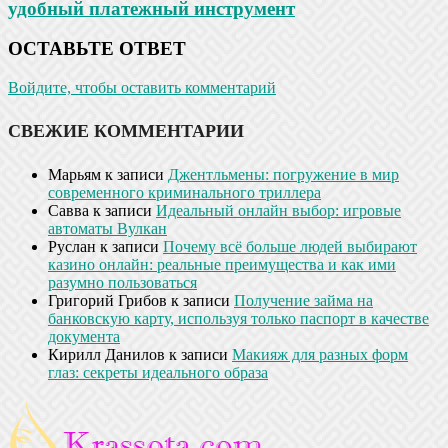
удобный платежный инструмент
ОСТАВЬТЕ ОТВЕТ
Войдите, чтобы оставить комментарий
СВЕЖИЕ КОММЕНТАРИИ
Марьям
к записи
Джентльмены: погружение в мир
современного криминального триллера
Савва
к записи
Идеальный онлайн выбор: игровые
автоматы Вулкан
Руслан
к записи
Почему всё больше людей выбирают
казино онлайн: реальные преимущества и как ими
разумно пользоваться
Григорий Грибов
к записи
Получение займа на
банковскую карту, используя только паспорт в качестве
документа
Кирилл Данилов
к записи
Макияж для разных форм
глаз: секреты идеального образа