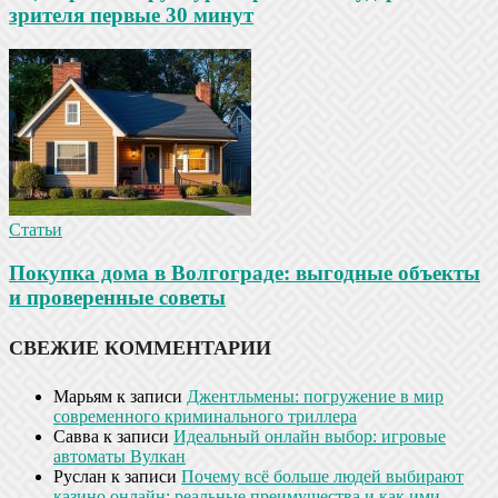
зрителя первые 30 минут
Статьи
Покупка дома в Волгограде: выгодные объекты
и проверенные советы
СВЕЖИЕ КОММЕНТАРИИ
Марьям
к записи
Джентльмены: погружение в мир
современного криминального триллера
Савва
к записи
Идеальный онлайн выбор: игровые
автоматы Вулкан
Руслан
к записи
Почему всё больше людей выбирают
казино онлайн: реальные преимущества и как ими