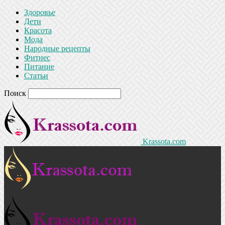
Здоровье
Дети
Красота
Мода
Народные рецепты
Фитнес
Питание
Статьи
Поиск
Krassota.com