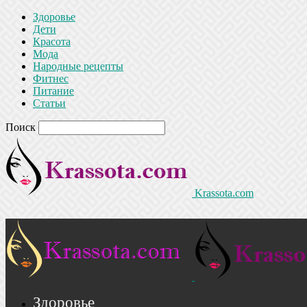
Здоровье
Дети
Красота
Мода
Народные рецепты
Фитнес
Питание
Статьи
Поиск
Krassota.com
Здоровье