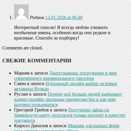
Родион
12.01.2026 at 06:48
Интересный список! Я всегда люблю узнавать
необычные имена, особенно когда они редкие и
красивые. Спасибо за подборку!
Comments are closed.
СВЕЖИЕ КОММЕНТАРИИ
Марьям
к записи
Джентльмены: погружение в мир
современного криминального триллера
Савва
к записи
Идеальный онлайн выбор: игровые
автоматы Вулкан
Руслан
к записи
Почему всё больше людей выбирают
казино онлайн: реальные преимущества и как ими
разумно пользоваться
Григорий Грибов
к записи
Получение займа на
банковскую карту, используя только паспорт в качестве
документа
Кирилл Данилов
к записи
Макияж для разных форм
глаз: секреты идеального образа