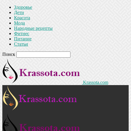
Здоровье
Дети
Красота
Мода
Народные рецепты
Фитнес
Питание
Статьи
Поиск
Krassota.com