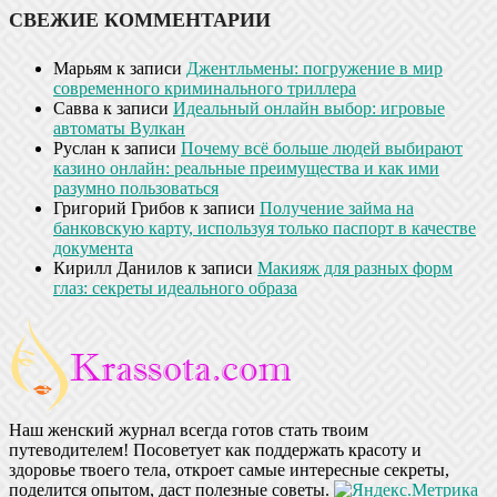
СВЕЖИЕ КОММЕНТАРИИ
Марьям
к записи
Джентльмены: погружение в мир
современного криминального триллера
Савва
к записи
Идеальный онлайн выбор: игровые
автоматы Вулкан
Руслан
к записи
Почему всё больше людей выбирают
казино онлайн: реальные преимущества и как ими
разумно пользоваться
Григорий Грибов
к записи
Получение займа на
банковскую карту, используя только паспорт в качестве
документа
Кирилл Данилов
к записи
Макияж для разных форм
глаз: секреты идеального образа
Наш женский журнал всегда готов стать твоим
путеводителем! Посоветует как поддержать красоту и
здоровье твоего тела, откроет самые интересные секреты,
поделится опытом, даст полезные советы.