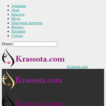
Здоровье
Дети
Красота
Мода
Народные рецепты
Фитнес
Питание
Статьи
Поиск
Krassota.com