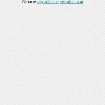
Ссылки:
proyaichniki.ru
verstakdoma.ru