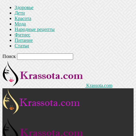
Здоровье
Дети
Красота
Мода
Народные рецепты
Фитнес
Питание
Статьи
Поиск
Krassota.com