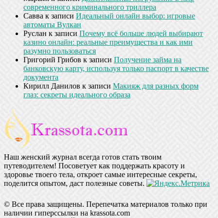
современного криминального триллера
Савва
к записи
Идеальный онлайн выбор: игровые
автоматы Вулкан
Руслан
к записи
Почему всё больше людей выбирают
казино онлайн: реальные преимущества и как ими
разумно пользоваться
Григорий Грибов
к записи
Получение займа на
банковскую карту, используя только паспорт в качестве
документа
Кирилл Данилов
к записи
Макияж для разных форм
глаз: секреты идеального образа
Наш женский журнал всегда готов стать твоим
путеводителем! Посоветует как поддержать красоту и
здоровье твоего тела, откроет самые интересные секреты,
поделится опытом, даст полезные советы.
© Все права защищены. Перепечатка материалов только при
наличии гиперссылки на krassota.com