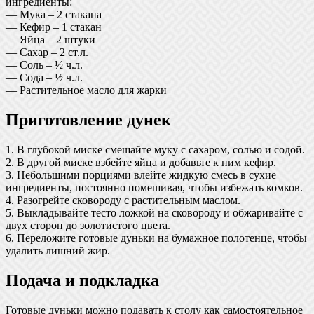
ингредиенты:
— Мука – 2 стакана
— Кефир – 1 стакан
— Яйца – 2 штуки
— Сахар – 2 ст.л.
— Соль – ½ ч.л.
— Сода – ½ ч.л.
— Растительное масло для жарки
Приготовление дунек
1. В глубокой миске смешайте муку с сахаром, солью и содой.
2. В другой миске взбейте яйца и добавьте к ним кефир.
3. Небольшими порциями влейте жидкую смесь в сухие
ингредиенты, постоянно помешивая, чтобы избежать комков.
4. Разогрейте сковороду с растительным маслом.
5. Выкладывайте тесто ложкой на сковороду и обжаривайте с
двух сторон до золотистого цвета.
6. Переложите готовые дуньки на бумажное полотенце, чтобы
удалить лишний жир.
Подача и подкладка
Готовые дуньки можно подавать к столу как самостоятельное