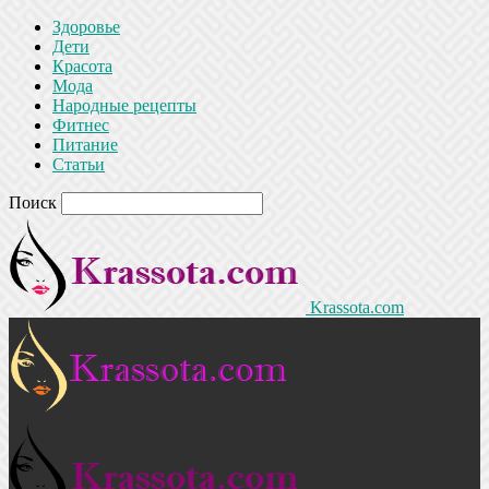
Здоровье
Дети
Красота
Мода
Народные рецепты
Фитнес
Питание
Статьи
Поиск
Krassota.com