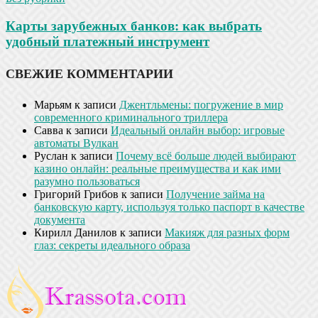
Карты зарубежных банков: как выбрать
удобный платежный инструмент
СВЕЖИЕ КОММЕНТАРИИ
Марьям
к записи
Джентльмены: погружение в мир
современного криминального триллера
Савва
к записи
Идеальный онлайн выбор: игровые
автоматы Вулкан
Руслан
к записи
Почему всё больше людей выбирают
казино онлайн: реальные преимущества и как ими
разумно пользоваться
Григорий Грибов
к записи
Получение займа на
банковскую карту, используя только паспорт в качестве
документа
Кирилл Данилов
к записи
Макияж для разных форм
глаз: секреты идеального образа