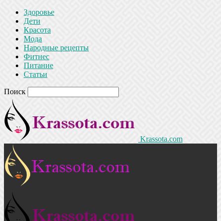
Здоровье
Дети
Красота
Мода
Народные рецепты
Фитнес
Питание
Статьи
Поиск
Krassota.com