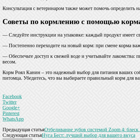
Консультация с ветеринаром также может помочь определить н
Советы по кормлению с помощью корм
— Следуйте инструкции на упаковке: каждый продукт имеет с
— Постепенно переходите на новый корм: при смене корма важ
— Обеспечьте доступ к свежей воде и учитывайте лакомства: 
весом.
Корм Роял Канин – это надежный выбор для питания ваших со
питомца. Убедитесь, что вы выбираете правильный корм для ва
Facebook
Twitter
Google+
Pinterest
WhatsApp
Предыдущая статья
Отбеливание зубов системой Zoom 4: блеск
Следующая статья
Нуга Бест: лучший выбор для вашего вкуса