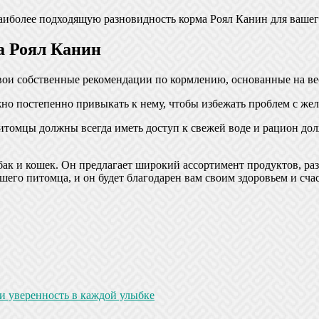
аиболее подходящую разновидность корма Роял Канин для вашег
а Роял Канин
вои собственные рекомендации по кормлению, основанные на ве
но постепенно привыкать к нему, чтобы избежать проблем с жел
питомцы должны всегда иметь доступ к свежей воде и рацион до
бак и кошек. Он предлагает широкий ассортимент продуктов, р
шего питомца, и он будет благодарен вам своим здоровьем и сча
 и уверенность в каждой улыбке