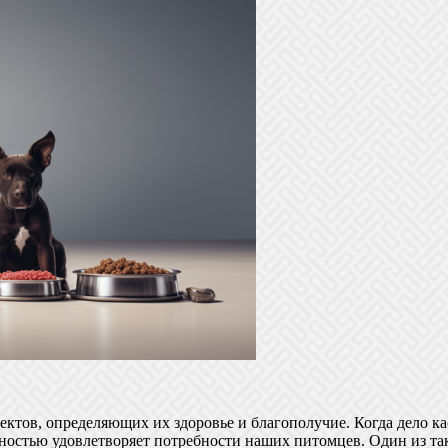
тов, определяющих их здоровье и благополучие. Когда дело кас
лностью удовлетворяет потребности наших питомцев. Один из та