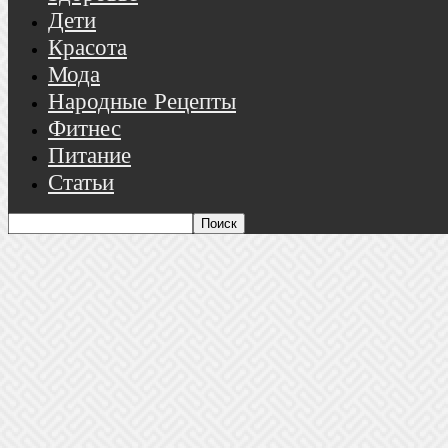
Дети
Красота
Мода
Народные Рецепты
Фитнес
Питание
Статьи