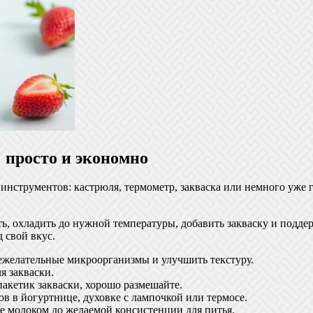
 просто и экономно
нструментов: кастрюля, термометр, закваска или немного уже 
ь, охладить до нужной температуры, добавить закваску и подде
 свой вкус.
нежелательные микроорганизмы и улучшить текстуру.
я закваски.
пакетик закваски, хорошо размешайте.
ов в йогуртнице, духовке с лампочкой или термосе.
е молоком до желаемой консистенции для питья.