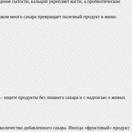
ние сытости, кальций укрепляет кости, а пробиотические
шком много сахара превращает полезный продукт в мини-
 — ищите продукты без лишнего сахара и с надписью о живых
 и количество добавленного сахара. Иногда «фруктовый» продукт