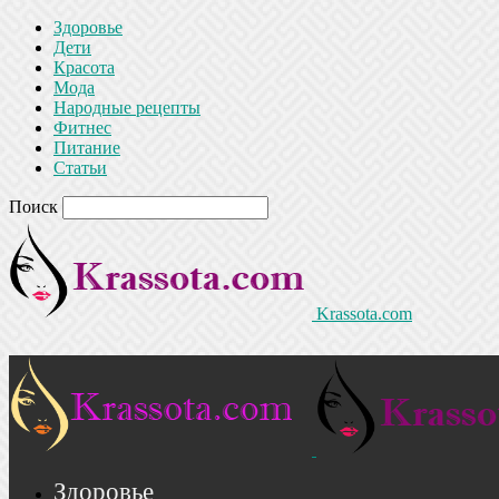
Здоровье
Дети
Красота
Мода
Народные рецепты
Фитнес
Питание
Статьи
Поиск
Krassota.com
Здоровье