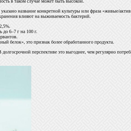
ность в таком случае может быть высокой.
казано название конкретной культуры или фраза «живые/активные
 хранения влияют на выживаемость бактерий.
2,5%.
до 6–7 г на 100 г.
рвантов.
чный белок», это признак более обработанного продукта.
В долгосрочной перспективе это выгоднее, чем регулярно потреб