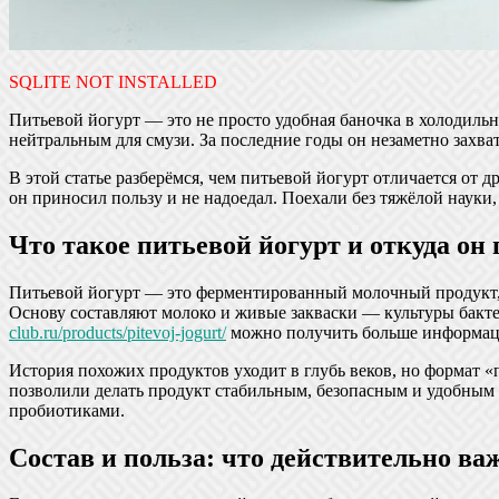
SQLITE NOT INSTALLED
Питьевой йогурт — это не просто удобная баночка в холодильн
нейтральным для смузи. За последние годы он незаметно захват
В этой статье разберёмся, чем питьевой йогурт отличается от 
он приносил пользу и не надоедал. Поехали без тяжёлой науки,
Что такое питьевой йогурт и откуда он
Питьевой йогурт — это ферментированный молочный продукт, к
Основу составляют молоко и живые закваски — культуры бакте
club.ru/products/pitevoj-jogurt/
можно получить больше информаци
История похожих продуктов уходит в глубь веков, но формат «
позволили делать продукт стабильным, безопасным и удобным 
пробиотиками.
Состав и польза: что действительно ва