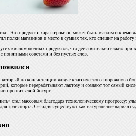
ике. Это продукт с характером: он может быть мягким и кремов
ил полки магазинов и место в сумках тех, кто спешит на работу 
других кисломолочных продуктов, что действительно важно при в
 с понятными советами и без пустых слов.
 появился
оторый по консистенции жидче классического творожного йогур
рий, которые перерабатывают лактозу и создают тот самый кис
и про питьевой йогурт.
пить» стал массовым благодаря технологическому прогрессу: уль
для транспорта. Сегодня существуют как натуральные варианты,
жно