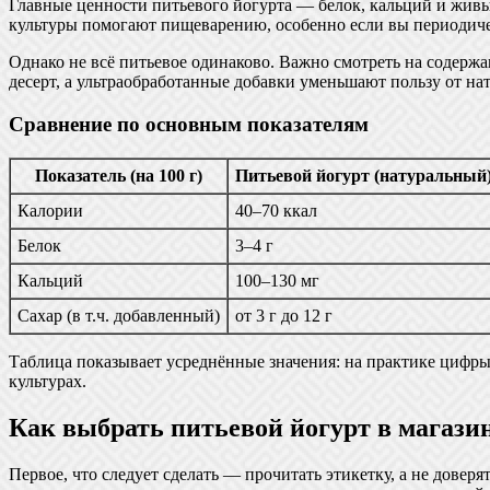
Главные ценности питьевого йогурта — белок, кальций и живы
культуры помогают пищеварению, особенно если вы периодиче
Однако не всё питьевое одинаково. Важно смотреть на содерж
десерт, а ультраобработанные добавки уменьшают пользу от на
Сравнение по основным показателям
Показатель (на 100 г)
Питьевой йогурт (натуральный
Калории
40–70 ккал
Белок
3–4 г
Кальций
100–130 мг
Сахар (в т.ч. добавленный)
от 3 г до 12 г
Таблица показывает усреднённые значения: на практике цифры
культурах.
Как выбрать питьевой йогурт в магази
Первое, что следует сделать — прочитать этикетку, а не довер