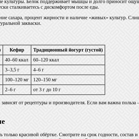
е культуры. Белок поддерживает мышцы и долго приносит ощуще
ски сталкиваетесь с дискомфортом после еды.
ание сахара, процент жирности и наличие «живых» культур. Сли
туральной закваски.
)
Кефир
Традиционный йогурт (густой)
40–60 ккал
60–120 ккал
3–3,5 г
4–6 г
100–120 мг
120–150 мг
2–6 г
от 3 г до 10 г
 зависят от рецептуры и производителя. Если вам важна польза
не
ять только красивой обёртке. Смотрите на срок годности, состав