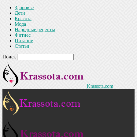
Здоровье
Дети
Красота
Мода
Народные рецепты
Фитнес
Питание
Статьи
Поиск
Krassota.com