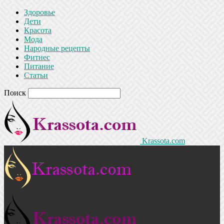
Здоровье
Дети
Красота
Мода
Народные рецепты
Фитнес
Питание
Статьи
Поиск
Krassota.com