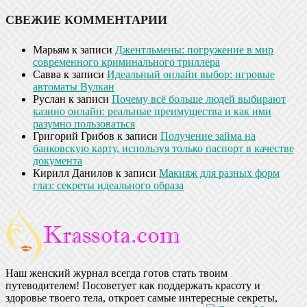
СВЕЖИЕ КОММЕНТАРИИ
Марьям
к записи
Джентльмены: погружение в мир
современного криминального триллера
Савва
к записи
Идеальный онлайн выбор: игровые
автоматы Вулкан
Руслан
к записи
Почему всё больше людей выбирают
казино онлайн: реальные преимущества и как ими
разумно пользоваться
Григорий Грибов
к записи
Получение займа на
банковскую карту, используя только паспорт в качестве
документа
Кирилл Данилов
к записи
Макияж для разных форм
глаз: секреты идеального образа
Наш женский журнал всегда готов стать твоим
путеводителем! Посоветует как поддержать красоту и
здоровье твоего тела, откроет самые интересные секреты,