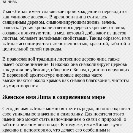
за ним.
Имя «Липа» имеет славянское происхождение и переводится
как «липовое дерево». В древности липа считалась
священным деревом, символизирующим жизнь, зелень,
радость. Густая крона лиственного дерева укрывает от зноя,
создавая приятную тень, а мед, который добывают из цветов
листвы, обладает целебными свойствами. Таким образом, имя
«Липа» ассоциируется с женственностью, красотой, заботой и
целительной силой природы.
В православной традиции лиственное дерево липа также
имеет особое значение. В иконах она символизирует церковь
как духовное убежище, общение с Богом, единство верующих.
В церковной архитектуре липовые деревья часто
высаживаются около храмов как символ благовония, чистоты
и умиротворения.
Женское имя Липа в современном мире
Сегодня имя «Липа» можно встретить редко, но оно сохраняет
свое уникальное значение и символику. Для носителя этого
имени оно может стать напоминанием о связи с природой, о
заботе и зеленом листопаде. К тому же, имя «Липа» звучит
красиво и неповторимо, что делает его особенным и