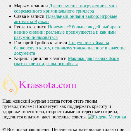
Марьям
к записи
Джентльмены: погружение в мир
современного криминального триллера
Савва
к записи
Идеальный онлайн выбор: игровые
автоматы Вулкан
Руслан
к записи
Почему всё больше людей выбирают
казино онлайн: реальные преимущества и как ими
разумно пользоваться
Григорий Грибов
к записи
Получение займа на
банковскую карту, используя только паспорт в качестве
документа
Кирилл Данилов
к записи
Макияж для разных форм
глаз: секреты идеального образа
Наш женский журнал всегда готов стать твоим
путеводителем! Посоветует как поддержать красоту и
здоровье твоего тела, откроет самые интересные секреты,
поделится опытом, даст полезные советы.
© Все права защищены. Перепечатка материалов только при