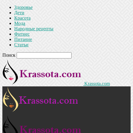
Здоровье
Дети
Красота
Мода
Народные рецепты
Фитнес
Питание
Статьи
Поиск
Krassota.com