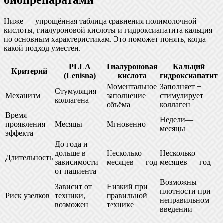
Ниже — упрощённая таблица сравнения полимолочной
кислоты, гиалуроновой кислоты и гидроксиапатита кальция
по основным характеристикам. Это поможет понять, когда
какой подход уместен.
PLLA
Гиалуроновая
Кальций
Критерий
(Lenisna)
кислота
гидроксиапатит
Моментальное
Заполняет +
Стумуляция
Механизм
заполнение
стимулирует
коллагена
объёма
коллаген
Время
Недели—
проявления
Месяцы
Мгновенно
месяцы
эффекта
До года и
дольше в
Несколько
Несколько
Длительность
зависимости
месяцев — год
месяцев — год
от пациента
Возможны
Зависит от
Низкий при
плотности при
Риск узелков
техники,
правильной
неправильном
возможен
технике
введении