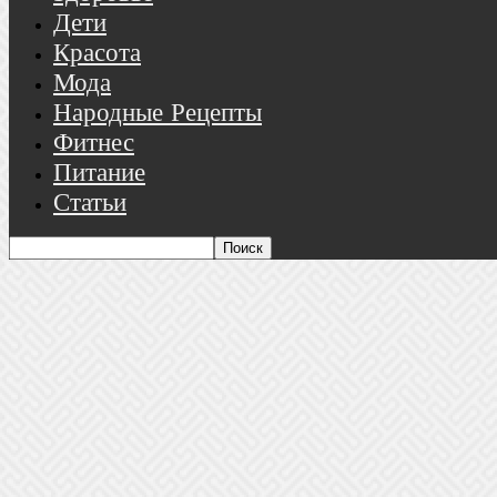
Дети
Красота
Мода
Народные Рецепты
Фитнес
Питание
Статьи