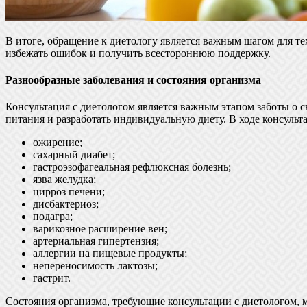
В итоге, обращение к диетологу является важным шагом для те
избежать ошибок и получить всестороннюю поддержку.
Разнообразные заболевания и состояния организма
Консультация с диетологом является важным этапом заботы о 
питания и разработать индивидуальную диету. В ходе консульт
ожирение;
сахарный диабет;
гастроэзофагеальная рефлюксная болезнь;
язва желудка;
цирроз печени;
дисбактериоз;
подагра;
варикозное расширение вен;
артериальная гипертензия;
аллергии на пищевые продукты;
непереносимость лактозы;
гастрит.
Состояния организма, требующие консультации с диетологом, 