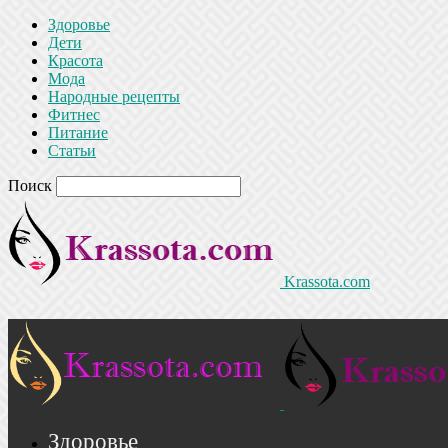
Здоровье
Дети
Красота
Мода
Народные рецепты
Фитнес
Питание
Статьи
Поиск
Krassota.com
Здоровье