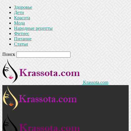
Здоровье
Дети
Красота
Мода
Народные рецепты
Фитнес
Питание
Статьи
Поиск
Krassota.com