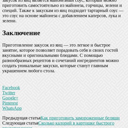
закусок из яиц является майонезный соус, который можно
приготовить самостоятельно из майонеза, горчицы, зелени и
специй. Также к закускам из яиц подходит тартарный соус —
это соус на основе майонеза с добавлением каперсов, лука и
зелени.
Заключение
Приготовление закусок из яиц — это легкое и быстрое
занятие, которое позволяет порадовать себя и своих гостей
вкусными и оригинальными блюдами. С помощью
разнообразных рецептов и сочетаний ингредиентов можно
создать уникальные закуски, которые станут главным
украшением любого стола.
Facebook
Twitter
Google+
Pinterest
WhatsApp
Предыдущая статья
Как приготовить замороженные беляши
Следующая статья
Сколько калорий в картошке быстрого