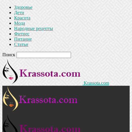
Здоровье
Дети
Красота
Мода
Народные рецепты
Фитнес
Питание
Статьи
Поиск
Krassota.com