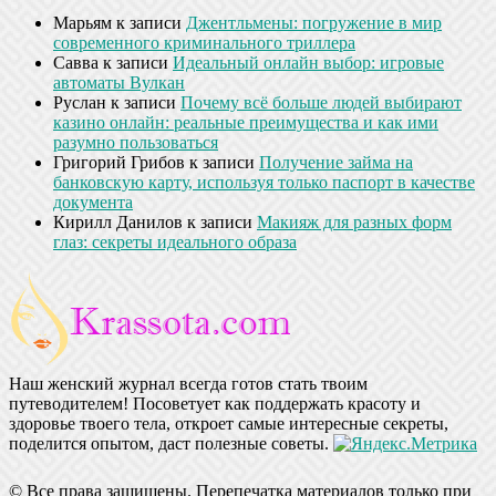
Марьям
к записи
Джентльмены: погружение в мир
современного криминального триллера
Савва
к записи
Идеальный онлайн выбор: игровые
автоматы Вулкан
Руслан
к записи
Почему всё больше людей выбирают
казино онлайн: реальные преимущества и как ими
разумно пользоваться
Григорий Грибов
к записи
Получение займа на
банковскую карту, используя только паспорт в качестве
документа
Кирилл Данилов
к записи
Макияж для разных форм
глаз: секреты идеального образа
Наш женский журнал всегда готов стать твоим
путеводителем! Посоветует как поддержать красоту и
здоровье твоего тела, откроет самые интересные секреты,
поделится опытом, даст полезные советы.
© Все права защищены. Перепечатка материалов только при