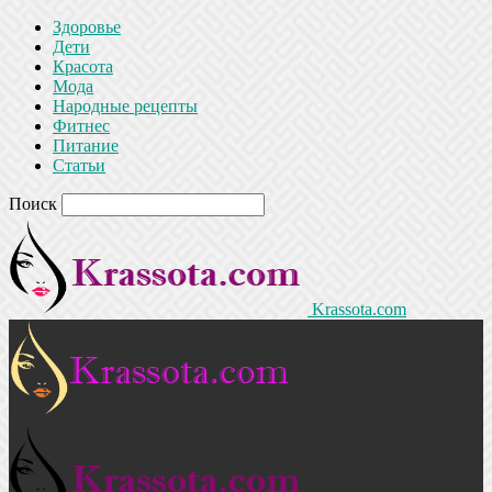
Здоровье
Дети
Красота
Мода
Народные рецепты
Фитнес
Питание
Статьи
Поиск
Krassota.com