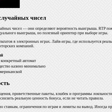
 случайных чисел
чайных чисел — они определяют вероятность выигрыша. RTP пок
идуального выигрыша, но полезный ориентир при выборе игры.
льтатов в электронных играх. Лайв-игры, где используется реал
диторских компаний.
ий
а конкретный автомат
щество казино минимально
американской
ость
щения, приветственные пакеты, кэшбек и программы лояльности
снизить реальную ценность бонуса, если не читать правила.
 по ставкам, ограничения по играм и лимиты на вывод. Иногда п