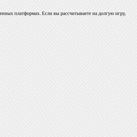
ренных платформах. Если вы рассчитываете на долгую игру,