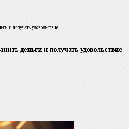
ньги и получать удовольствие
ранить деньги и получать удовольствие