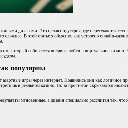
живыми дилерами. Это целая индустрия, где пересекаются техно
о сложнее. В этой статье я объясню, как устроено онлайн-казин
ы.
 другом, который собирается впервые войти в виртуальное казин
ссудком.
 так популярны
т азартные игры через интернет. Появились они как логичное 
стретишь в реальном казино. Но за простотой скрываются нюанс
результаты мгновенные, а дизайн специально рассчитан так, что