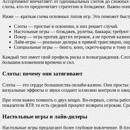
Ассортимент впечатляет: от одношкальных слотов до сложных 
слоты, кто-то предпочитает стратегию в блэкджеке. Важно пон
Ниже — краткая схема основных типов игр. Это поможет быстр
Слоты — простые в освоении, в них решает случай.
Настольные игры — блэкджек, рулетка, баккара; требуют
Покер — игра против других игроков, а не против казино
Лайв-игры — реальные дилеры в прямой трансляции, ощ
Специальные игры — бинго, кено, скретч-карты и тому п
Каждый тип имеет свой профиль риска и вознаграждения. Сло
большим вложением времени и сил.
Слоты: почему они затягивают
Слоты — это сердце большинства онлайн-казино. Они просты: 
визуальные эффекты и звуки создают иллюзию контроля и ожи
При этом важно помнить о двух вещах. Во-первых, слоты работ
показатели RTP, то есть средний процент возврата игрокам. Ср
Настольные игры и лайв-дилеры
Настольные игры предлагают более глубокое вовлечение. В блэ