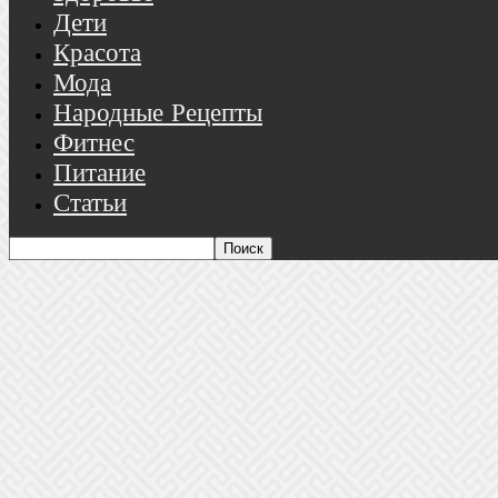
Дети
Красота
Мода
Народные Рецепты
Фитнес
Питание
Статьи