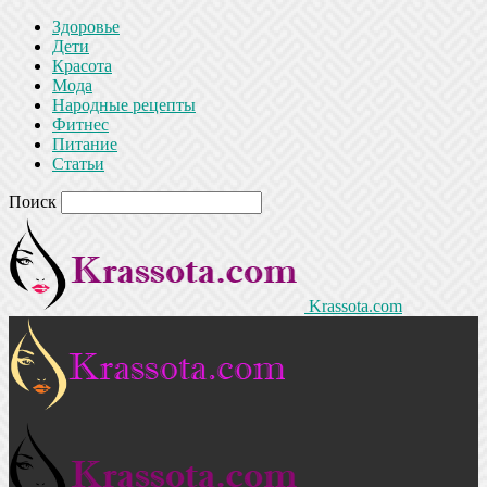
Здоровье
Дети
Красота
Мода
Народные рецепты
Фитнес
Питание
Статьи
Поиск
Krassota.com