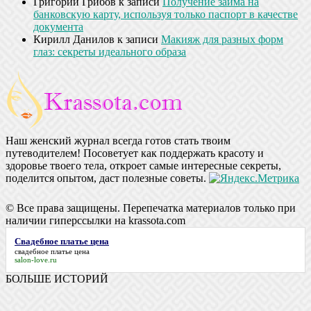
Григорий Грибов
к записи
Получение займа на
банковскую карту, используя только паспорт в качестве
документа
Кирилл Данилов
к записи
Макияж для разных форм
глаз: секреты идеального образа
Наш женский журнал всегда готов стать твоим
путеводителем! Посоветует как поддержать красоту и
здоровье твоего тела, откроет самые интересные секреты,
поделится опытом, даст полезные советы.
© Все права защищены. Перепечатка материалов только при
наличии гиперссылки на krassota.com
Свадебное платье цена
свадебное платье цена
salon-love.ru
БОЛЬШЕ ИСТОРИЙ