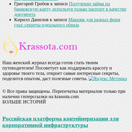
Григорий Грибов
к записи
Получение займа на
банковскую карту, используя только паспорт в качестве
документа
Кирилл Данилов
к записи
Макияж для разных форм
глаз: секреты идеального образа
Наш женский журнал всегда готов стать твоим
путеводителем! Посоветует как поддержать красоту и
здоровье твоего тела, откроет самые интересные секреты,
поделится опытом, даст полезные советы.
© Все права защищены. Перепечатка материалов только при
наличии гиперссылки на krassota.com
БОЛЬШЕ ИСТОРИЙ
Российская платформа контейнеризации для
корпоративной инфраструктуры