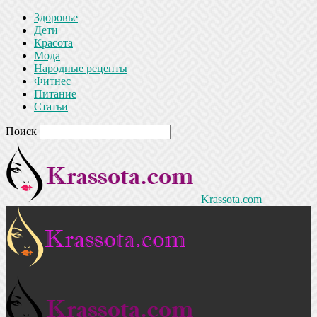
Здоровье
Дети
Красота
Мода
Народные рецепты
Фитнес
Питание
Статьи
Поиск
Krassota.com