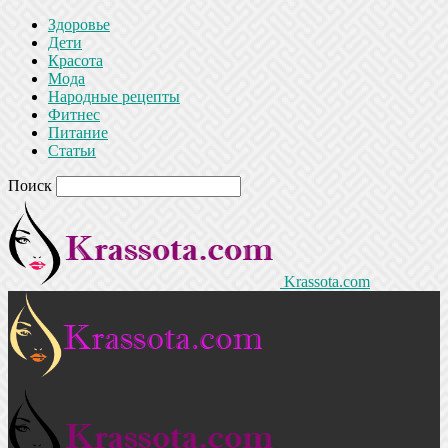
Здоровье
Дети
Красота
Мода
Народные рецепты
Фитнес
Питание
Статьи
Поиск
Krassota.com