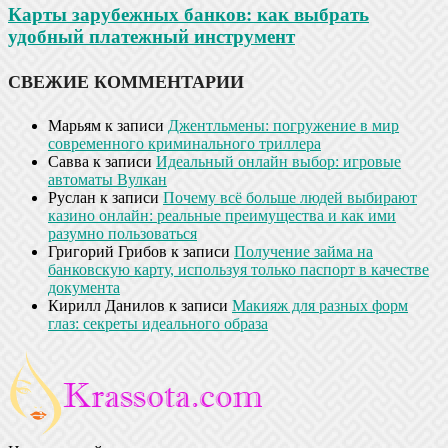
Карты зарубежных банков: как выбрать
удобный платежный инструмент
СВЕЖИЕ КОММЕНТАРИИ
Марьям
к записи
Джентльмены: погружение в мир
современного криминального триллера
Савва
к записи
Идеальный онлайн выбор: игровые
автоматы Вулкан
Руслан
к записи
Почему всё больше людей выбирают
казино онлайн: реальные преимущества и как ими
разумно пользоваться
Григорий Грибов
к записи
Получение займа на
банковскую карту, используя только паспорт в качестве
документа
Кирилл Данилов
к записи
Макияж для разных форм
глаз: секреты идеального образа