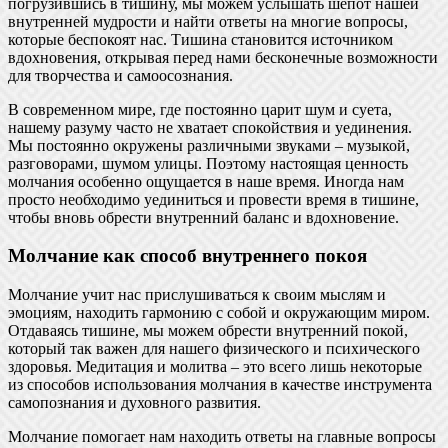
погрузившись в тишину, мы можем услышать шепот нашей
внутренней мудрости и найти ответы на многие вопросы,
которые беспокоят нас. Тишина становится источником
вдохновения, открывая перед нами бесконечные возможности
для творчества и самоосознания.
В современном мире, где постоянно царит шум и суета,
нашему разуму часто не хватает спокойствия и уединения.
Мы постоянно окружены различными звуками – музыкой,
разговорами, шумом улицы. Поэтому настоящая ценность
молчания особенно ощущается в наше время. Иногда нам
просто необходимо уединиться и провести время в тишине,
чтобы вновь обрести внутренний баланс и вдохновение.
Молчание как способ внутреннего покоя
Молчание учит нас прислушиваться к своим мыслям и
эмоциям, находить гармонию с собой и окружающим миром.
Отдаваясь тишине, мы можем обрести внутренний покой,
который так важен для нашего физического и психического
здоровья. Медитация и молитва – это всего лишь некоторые
из способов использования молчания в качестве инструмента
самопознания и духовного развития.
Молчание помогает нам находить ответы на главные вопросы