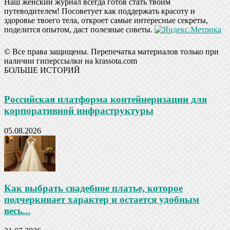
Наш женский журнал всегда готов стать твоим
путеводителем! Посоветует как поддержать красоту и
здоровье твоего тела, откроет самые интересные секреты,
поделится опытом, даст полезные советы.
© Все права защищены. Перепечатка материалов только при
наличии гиперссылки на krassota.com
БОЛЬШЕ ИСТОРИЙ
Российская платформа контейнеризации для
корпоративной инфраструктуры
05.08.2026
Как выбрать свадебное платье, которое
подчеркивает характер и остается удобным
весь...