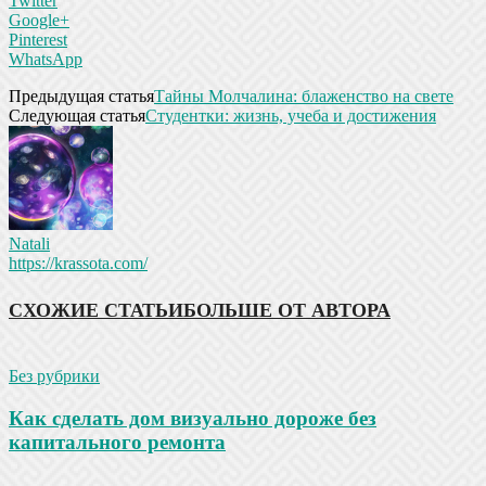
Twitter
Google+
Pinterest
WhatsApp
Предыдущая статья
Тайны Молчалина: блаженство на свете
Следующая статья
Студентки: жизнь, учеба и достижения
Natali
https://krassota.com/
СХОЖИЕ СТАТЬИ
БОЛЬШЕ ОТ АВТОРА
Без рубрики
Как сделать дом визуально дороже без
капитального ремонта